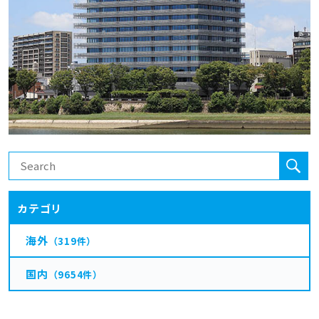
カテゴリ
海外
（319件）
国内
（9654件）