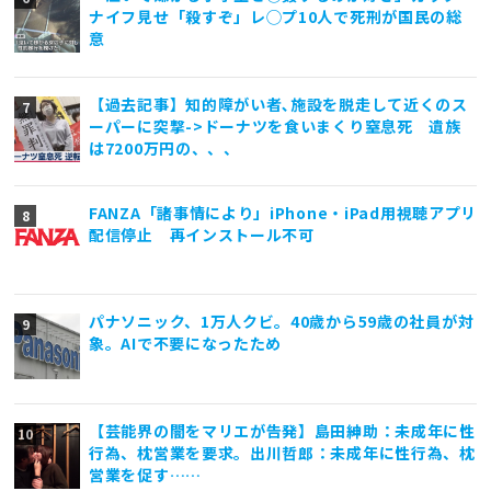
ナイフ見せ「殺すぞ」レ◯プ10人で死刑が国民の総
意
【過去記事】知的障がい者､施設を脱走して近くのス
ーパーに突撃->ドーナツを食いまくり窒息死 遺族
は7200万円の、、、
FANZA「諸事情により」iPhone・iPad用視聴アプリ
配信停止 再インストール不可
パナソニック、1万人クビ。40歳から59歳の社員が対
象。AIで不要になったため
【芸能界の闇をマリエが告発】島田紳助：未成年に性
行為、枕営業を要求。出川哲郎：未成年に性行為、枕
営業を促す……