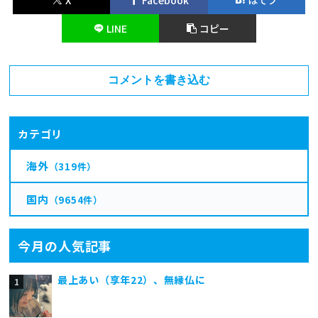
X
Facebook
はてブ
LINE
コピー
コメントを書き込む
カテゴリ
海外
（319件）
国内
（9654件）
今月の人気記事
最上あい（享年22）、無縁仏に