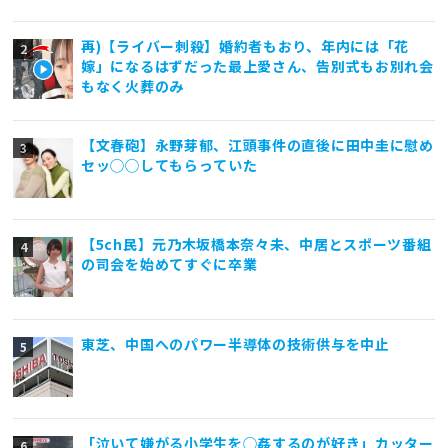
再)【ライバー刺殺】婚約者もおり、年内には「花
嫁」になるはずだった最上愛さん、告別式もお別れ会
もなく火葬のみ
【文春砲】永野芽郁、江頭事件の直後に田中圭に慰め
セッ◯◯してもらっていた
【5ch民】元乃木坂橋本奈々未、中居とスポーツ番組
の司会を始めてすぐに卒業
東芝、中国へのパワー半導体の技術供与を中止
「泣いて嫌がる小学生を◯姦するのが好き」カッター