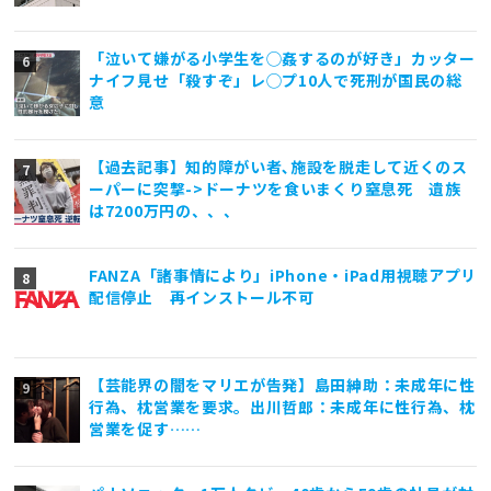
「泣いて嫌がる小学生を◯姦するのが好き」カッター
ナイフ見せ「殺すぞ」レ◯プ10人で死刑が国民の総
意
【過去記事】知的障がい者､施設を脱走して近くのス
ーパーに突撃->ドーナツを食いまくり窒息死 遺族
は7200万円の、、、
FANZA「諸事情により」iPhone・iPad用視聴アプリ
配信停止 再インストール不可
【芸能界の闇をマリエが告発】島田紳助：未成年に性
行為、枕営業を要求。出川哲郎：未成年に性行為、枕
営業を促す……