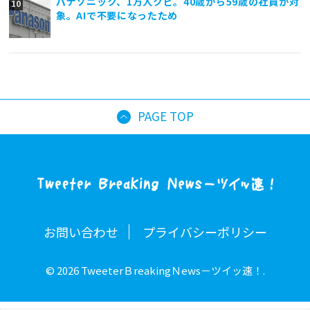
パナソニック、1万人クビ。40歳から59歳の社員が対
象。AIで不要になったため
PAGE TOP
お問い合わせ
プライバシーポリシー
© 2026 TweeterＢreakingＮews－ツイッ速！.