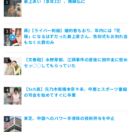
最上あい（享年22）、無縁仏に
再)【ライバー刺殺】婚約者もおり、年内には「花
嫁」になるはずだった最上愛さん、告別式もお別れ会
もなく火葬のみ
【文春砲】永野芽郁、江頭事件の直後に田中圭に慰め
セッ◯◯してもらっていた
【5ch民】元乃木坂橋本奈々未、中居とスポーツ番組
の司会を始めてすぐに卒業
東芝、中国へのパワー半導体の技術供与を中止