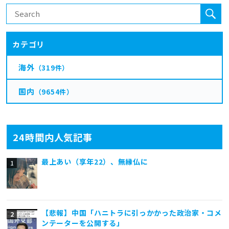
カテゴリ
海外
（319件）
国内
（9654件）
24時間内人気記事
最上あい（享年22）、無縁仏に
【悲報】中国「ハニトラに引っかかった政治家・コメ
ンテーターを公開する」