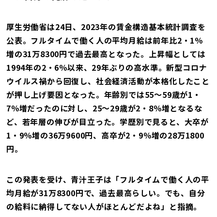
厚生労働省は24日、2023年の賃金構造基本統計調査を
公表。フルタイムで働く人の平均月給は前年比2・1％
増の31万8300円で過去最高となった。上昇幅としては
1994年の2・6％以来、29年ぶりの高水準。新型コロナ
ウイルス禍から回復し、社会経済活動が本格化したこと
が押し上げ要因となった。年齢別では55～59歳が1・
7％増だったのに対し、25～29歳が2・8％増となるな
ど、若年層の伸びが目立った。学歴別で見ると、大卒が
1・9％増の36万9600円、高卒が2・9％増の28万1800
円。
この発表を受け、青汁王子は「フルタイムで働く人の平
均月給が31万8300円で、過去最高らしい。でも、自分
の給料に納得してない人がほとんどだよね」と指摘。