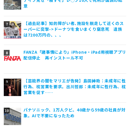
ナイフ見せ「殺すぞ」レ◯プ10人で死刑が国民の総
意
【過去記事】知的障がい者､施設を脱走して近くのス
ーパーに突撃->ドーナツを食いまくり窒息死 遺族
は7200万円の、、、
FANZA「諸事情により」iPhone・iPad用視聴アプリ
配信停止 再インストール不可
【芸能界の闇をマリエが告発】島田紳助：未成年に性
行為、枕営業を要求。出川哲郎：未成年に性行為、枕
営業を促す……
パナソニック、1万人クビ。40歳から59歳の社員が対
象。AIで不要になったため