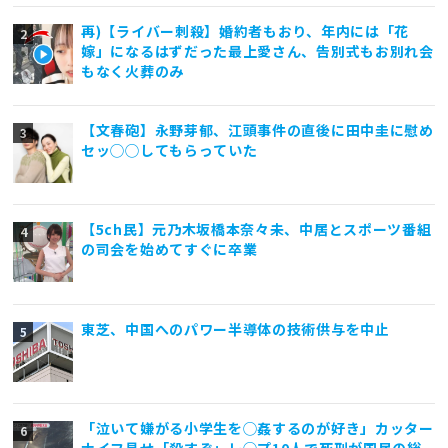
再)【ライバー刺殺】婚約者もおり、年内には「花
嫁」になるはずだった最上愛さん、告別式もお別れ会
もなく火葬のみ
【文春砲】永野芽郁、江頭事件の直後に田中圭に慰め
セッ◯◯してもらっていた
【5ch民】元乃木坂橋本奈々未、中居とスポーツ番組
の司会を始めてすぐに卒業
東芝、中国へのパワー半導体の技術供与を中止
「泣いて嫌がる小学生を◯姦するのが好き」カッター