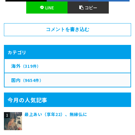
LINE
コピー
コメントを書き込む
カテゴリ
海外
（319件）
国内
（9654件）
今月の人気記事
最上あい（享年22）、無縁仏に