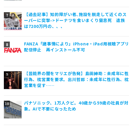
【過去記事】知的障がい者､施設を脱走して近くのス
ーパーに突撃->ドーナツを食いまくり窒息死 遺族
は7200万円の、、、
FANZA「諸事情により」iPhone・iPad用視聴アプリ
配信停止 再インストール不可
【芸能界の闇をマリエが告発】島田紳助：未成年に性
行為、枕営業を要求。出川哲郎：未成年に性行為、枕
営業を促す……
パナソニック、1万人クビ。40歳から59歳の社員が対
象。AIで不要になったため