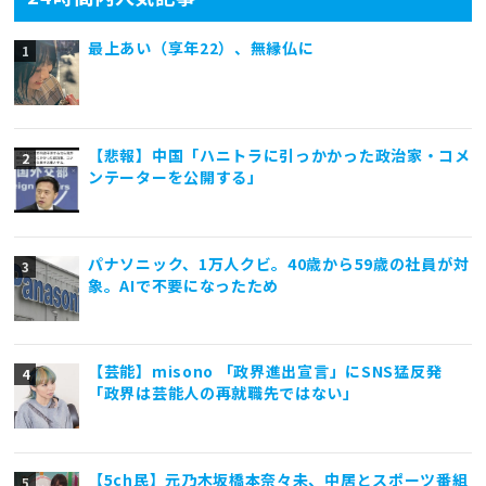
最上あい（享年22）、無縁仏に
【悲報】中国「ハニトラに引っかかった政治家・コメ
ンテーターを公開する」
パナソニック、1万人クビ。40歳から59歳の社員が対
象。AIで不要になったため
【芸能】misono 「政界進出宣言」にSNS猛反発
「政界は芸能人の再就職先ではない」
【5ch民】元乃木坂橋本奈々未、中居とスポーツ番組