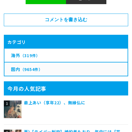
コメントを書き込む
カテゴリ
海外
（319件）
国内
（9654件）
今月の人気記事
最上あい（享年22）、無縁仏に
再)【ライバー刺殺】婚約者もおり、年内には「花