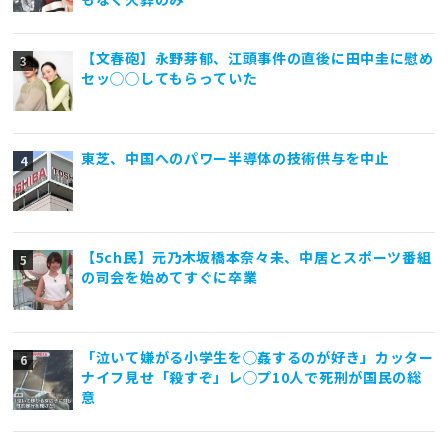
【文春砲】永野芽郁、江頭事件の直後に田中圭に慰め
セッ◯◯してもらっていた
東芝、中国へのパワー半導体の技術供与を中止
【5ch民】元乃木坂橋本奈々未、中居とスポーツ番組
の司会を始めてすぐに卒業
「泣いて嫌がる小学生を◯姦するのが好き」カッター
ナイフ見せ「殺すぞ」レ◯プ10人で死刑が国民の総
意