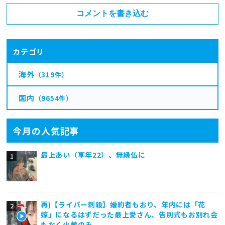
コメントを書き込む
カテゴリ
海外
（319件）
国内
（9654件）
今月の人気記事
最上あい（享年22）、無縁仏に
再)【ライバー刺殺】婚約者もおり、年内には「花
嫁」になるはずだった最上愛さん、告別式もお別れ会
もなく火葬のみ