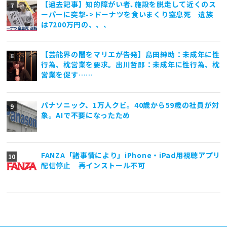
【過去記事】知的障がい者､施設を脱走して近くのス
ーパーに突撃->ドーナツを食いまくり窒息死 遺族
は7200万円の、、、
【芸能界の闇をマリエが告発】島田紳助：未成年に性
行為、枕営業を要求。出川哲郎：未成年に性行為、枕
営業を促す……
パナソニック、1万人クビ。40歳から59歳の社員が対
象。AIで不要になったため
FANZA「諸事情により」iPhone・iPad用視聴アプリ
配信停止 再インストール不可