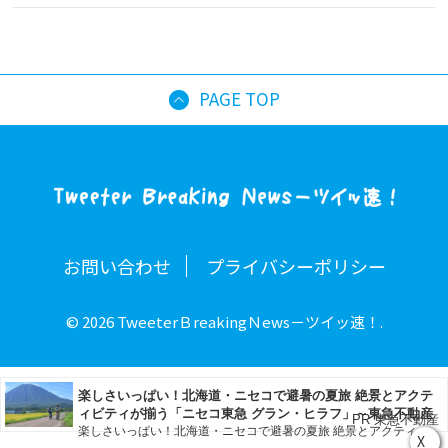
PAGE TOP
お問い合わせ
プライバシーポリシー
© 2026 TweeterＢreakingＮews－ツイッ速！.
X