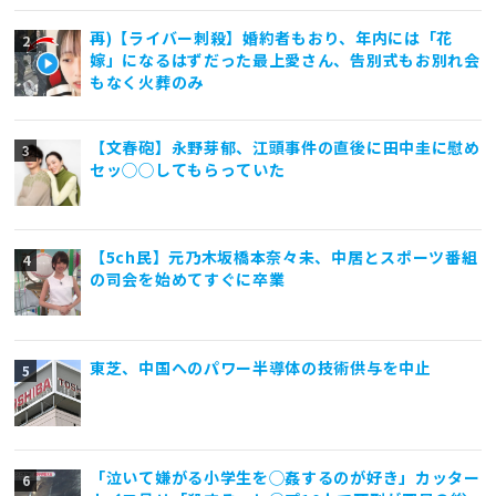
再)【ライバー刺殺】婚約者もおり、年内には「花
嫁」になるはずだった最上愛さん、告別式もお別れ会
もなく火葬のみ
【文春砲】永野芽郁、江頭事件の直後に田中圭に慰め
セッ◯◯してもらっていた
【5ch民】元乃木坂橋本奈々未、中居とスポーツ番組
の司会を始めてすぐに卒業
東芝、中国へのパワー半導体の技術供与を中止
「泣いて嫌がる小学生を◯姦するのが好き」カッター