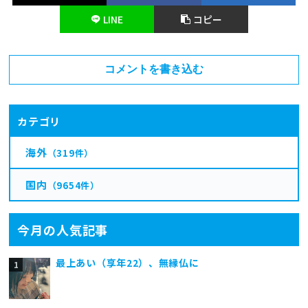
LINE
コピー
コメントを書き込む
カテゴリ
海外
（319件）
国内
（9654件）
今月の人気記事
最上あい（享年22）、無縁仏に