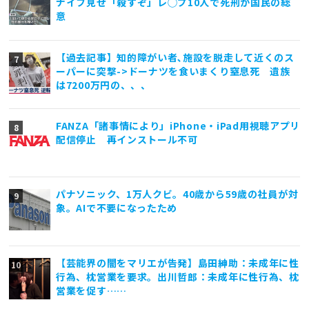
ナイフ見せ「殺すぞ」レ◯プ10人で死刑が国民の総
意
【過去記事】知的障がい者､施設を脱走して近くのス
ーパーに突撃->ドーナツを食いまくり窒息死 遺族
は7200万円の、、、
FANZA「諸事情により」iPhone・iPad用視聴アプリ
配信停止 再インストール不可
パナソニック、1万人クビ。40歳から59歳の社員が対
象。AIで不要になったため
【芸能界の闇をマリエが告発】島田紳助：未成年に性
行為、枕営業を要求。出川哲郎：未成年に性行為、枕
営業を促す……