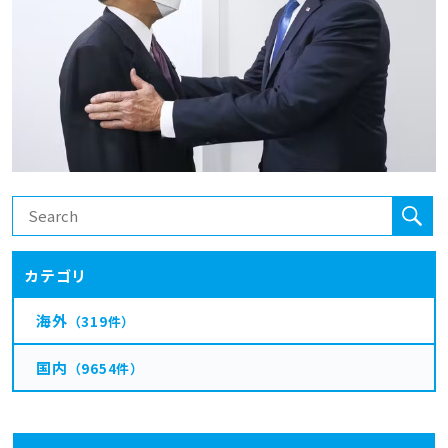
カテゴリ
海外
（319件）
国内
（9654件）