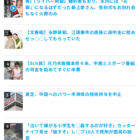
再)【ライバー刺殺】婚約者もおり、年内には「花
嫁」になるはずだった最上愛さん、告別式もお別れ会
もなく火葬のみ
【文春砲】永野芽郁、江頭事件の直後に田中圭に慰め
セッ◯◯してもらっていた
【5ch民】元乃木坂橋本奈々未、中居とスポーツ番組
の司会を始めてすぐに卒業
東芝、中国へのパワー半導体の技術供与を中止
「泣いて嫌がる小学生を◯姦するのが好き」カッター
ナイフ見せ「殺すぞ」レ◯プ10人で死刑が国民の総
意