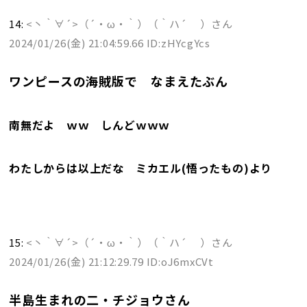
14:
<丶｀∀´>（´・ω・｀）（｀ハ´ ）さん
2024/01/26(金) 21:04:59.66 ID:zHYcgYcs
ワンピースの海賊版で なまえたぶん
南無だよ ｗｗ しんどｗｗｗ
わたしからは以上だな ミカエル(悟ったもの)より
15:
<丶｀∀´>（´・ω・｀）（｀ハ´ ）さん
2024/01/26(金) 21:12:29.79 ID:oJ6mxCVt
半島生まれの二・チジョウさん