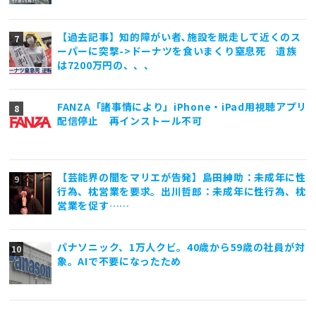
【過去記事】知的障がい者､施設を脱走して近くのス
ーパーに突撃->ドーナツを食いまくり窒息死 遺族
は7200万円の、、、
FANZA「諸事情により」iPhone・iPad用視聴アプリ
配信停止 再インストール不可
【芸能界の闇をマリエが告発】島田紳助：未成年に性
行為、枕営業を要求。出川哲郎：未成年に性行為、枕
営業を促す……
パナソニック、1万人クビ。40歳から59歳の社員が対
象。AIで不要になったため