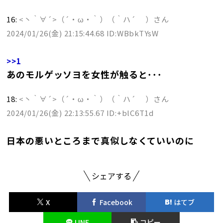
16:
<丶｀∀´>（´・ω・｀）（｀ハ´ ）さん
2024/01/26(金) 21:15:44.68 ID:WBbkTYsW
>>1
あのモルゲッソヨを女性が触ると･･･
18:
<丶｀∀´>（´・ω・｀）（｀ハ´ ）さん
2024/01/26(金) 22:13:55.67 ID:+blC6T1d
日本の悪いところまで真似しなくていいのに
シェアする
X
Facebook
はてブ
LINE
コピー