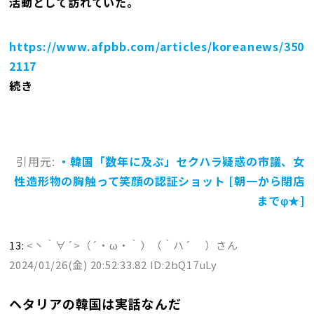
活動として訪れていた。
https://www.afpbb.com/articles/koreanews/350
2117
続き
引用元:
・韓国「数年に及ぶ」セクハラ疑惑の市議、女
性造形物の胸触って笑顔の認証ショット [朝一から閉店
までφ★]
13:
<丶｀∀´>（´・ω・｀）（｀ハ´ ）さん
2024/01/26(金) 20:52:33.82 ID:2bQ17uLy
ヘタリアの韓国は実話なんだ