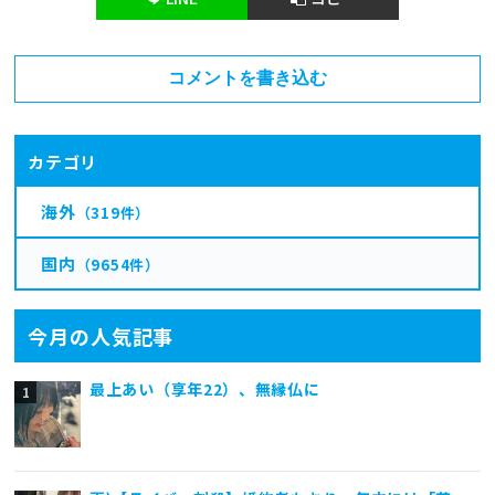
コメントを書き込む
カテゴリ
海外
（319件）
国内
（9654件）
今月の人気記事
最上あい（享年22）、無縁仏に