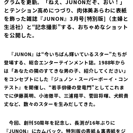
グラムを更新。「ねえ、JUNONだぞ、おい！」
とテンション高めにつづり、肉体美あらわに表紙
を飾った雑誌『JUNON』3月号[特別版]（主婦と
生活社）と“記念撮影”する、おちゃめなショット
を公開した。
『JUNON』は“今いちばん輝いているスター”たちが
登場する、総合エンターテインメント誌。1988年から
は「あなたの隣のすてきな男の子、紹介してください」
をコンセプトにした『ジュノン・スーパーボーイ・コン
テスト』を開催し、“若手俳優の登竜門”としてこれま
でに伊藤英明、小池徹平、三浦翔平、菅田将暉、犬飼貴
丈など、数々のスターを生みだしてきた。
今回、創刊50周年を記念し、長渕が16年ぶりに
『JUNON』にカムバック。特別版の表紙＆裏表紙をジ