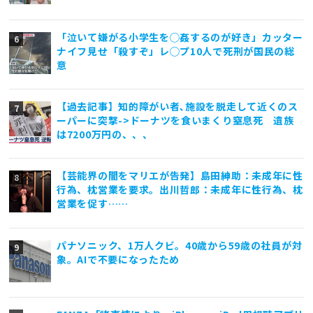
「泣いて嫌がる小学生を◯姦するのが好き」カッター
ナイフ見せ「殺すぞ」レ◯プ10人で死刑が国民の総
意
【過去記事】知的障がい者､施設を脱走して近くのス
ーパーに突撃->ドーナツを食いまくり窒息死 遺族
は7200万円の、、、
【芸能界の闇をマリエが告発】島田紳助：未成年に性
行為、枕営業を要求。出川哲郎：未成年に性行為、枕
営業を促す……
パナソニック、1万人クビ。40歳から59歳の社員が対
象。AIで不要になったため