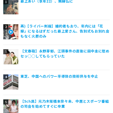
最上あい（享年22）、無縁仏に
再)【ライバー刺殺】婚約者もおり、年内には「花
嫁」になるはずだった最上愛さん、告別式もお別れ会
もなく火葬のみ
【文春砲】永野芽郁、江頭事件の直後に田中圭に慰め
セッ◯◯してもらっていた
東芝、中国へのパワー半導体の技術供与を中止
【5ch民】元乃木坂橋本奈々未、中居とスポーツ番組
の司会を始めてすぐに卒業