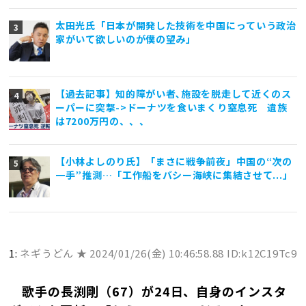
太田光氏「日本が開発した技術を中国にっていう政治
家がいて欲しいのが僕の望み」
【過去記事】知的障がい者､施設を脱走して近くのス
ーパーに突撃->ドーナツを食いまくり窒息死 遺族
は7200万円の、、、
【小林よしのり氏】「まさに戦争前夜」中国の“次の
一手”推測…「工作船をバシー海峡に集結させて...」
1:
ネギうどん ★
2024/01/26(金) 10:46:58.88 ID:k12C19Tc9
歌手の長渕剛（67）が24日、自身のインスタ