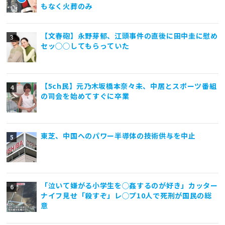
もなく火葬のみ
【文春砲】永野芽郁、江頭事件の直後に田中圭に慰め
セッ◯◯してもらっていた
【5ch民】元乃木坂橋本奈々未、中居とスポーツ番組
の司会を始めてすぐに卒業
東芝、中国へのパワー半導体の技術供与を中止
「泣いて嫌がる小学生を◯姦するのが好き」カッター
ナイフ見せ「殺すぞ」レ◯プ10人で死刑が国民の総
意