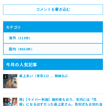
コメントを書き込む
カテゴリ
海外
（319件）
国内
（9654件）
今月の人気記事
最上あい（享年22）、無縁仏に
再)【ライバー刺殺】婚約者もおり、年内には「花
嫁」になるはずだった最上愛さん、告別式もお別れ会