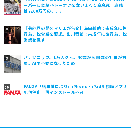
ーパーに突撃->ドーナツを食いまくり窒息死 遺族
は7200万円の、、、
【芸能界の闇をマリエが告発】島田紳助：未成年に性
行為、枕営業を要求。出川哲郎：未成年に性行為、枕
営業を促す……
パナソニック、1万人クビ。40歳から59歳の社員が対
象。AIで不要になったため
FANZA「諸事情により」iPhone・iPad用視聴アプリ
配信停止 再インストール不可