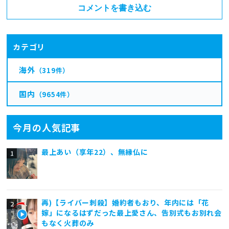
コメントを書き込む
カテゴリ
海外
（319件）
国内
（9654件）
今月の人気記事
最上あい（享年22）、無縁仏に
再)【ライバー刺殺】婚約者もおり、年内には「花
嫁」になるはずだった最上愛さん、告別式もお別れ会
もなく火葬のみ