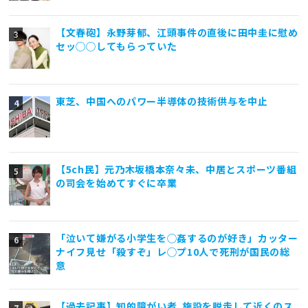
【文春砲】永野芽郁、江頭事件の直後に田中圭に慰め
セッ◯◯してもらっていた
東芝、中国へのパワー半導体の技術供与を中止
【5ch民】元乃木坂橋本奈々未、中居とスポーツ番組
の司会を始めてすぐに卒業
「泣いて嫌がる小学生を◯姦するのが好き」カッター
ナイフ見せ「殺すぞ」レ◯プ10人で死刑が国民の総
意
【過去記事】知的障がい者､施設を脱走して近くのス