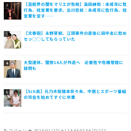
【芸能界の闇をマリエが告発】島田紳助：未成年に性
行為、枕営業を要求。出川哲郎：未成年に性行為、枕
営業を促す……
【文春砲】永野芽郁、江頭事件の直後に田中圭に慰め
セッ◯◯してもらっていた
大型連休、閣僚14人が外遊へ 必要性や危機管理に
疑問も
【5ch民】元乃木坂橋本奈々未、中居とスポーツ番組
の司会を始めてすぐに卒業
1:
コバーン ★
2024/01/27(土) 14:44:03.56 ID:???