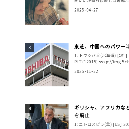
聞いたが家族親族とは疎遠
引用元: […]
2025-04-27
東芝、中国へのパワー
1: トウシバ犬(北海道) [ﾆﾀﾞ] 20
PLT(12015) sssp://img.5ch
2025-11-22
ギリシャ、アフリカな
を廃止
1: ニトロスピラ(茸) [US] 2025