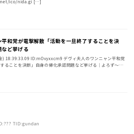
net/ico/nida.gi […]
ン平和党が電撃解散「活動を一旦終了することを決
題など挙げる
5(金) 18:39:33.09 ID:mOvyxxcm9 デヴィ夫人のワンニャン平和党
了することを決断」自身の帰化承認問題など挙げる｜よろず～ニ
ID:??? TID:gundan