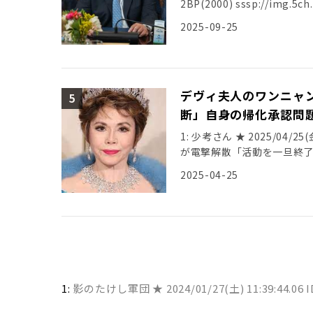
2BP(2000) sssp://img.5ch.
2025-09-25
デヴィ夫人のワンニャ
断」自身の帰化承認問
1: 少考さん ★ 2025/04/2
が電撃解散「活動を一旦終
ュース ht […]
2025-04-25
1:
影のたけし軍団 ★
2024/01/27(土) 11:39:44.06 