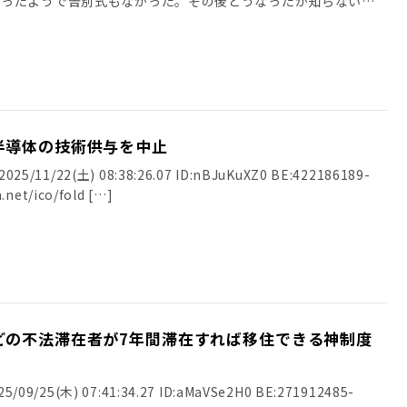
だったようで告別式もなかった。その後どうなったか知らない」
半導体の技術供与を中止
25/11/22(土) 08:38:26.07 ID:nBJuKuXZ0 BE:422186189-
.net/ico/fold […]
どの不法滞在者が7年間滞在すれば移住できる神制度
/09/25(木) 07:41:34.27 ID:aMaVSe2H0 BE:271912485-