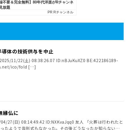
半導体の技術供与を中止
25/11/22(土) 08:38:26.07 ID:nBJuKuXZ0 BE:422186189-
.net/ico/fold […]
無縁仏に
4/27(日) 08:14:49.42 ID:NXKvaJqq0 友人 「火葬は行われたと
だったようで告別式もなかった。その後どうなったか知らない」