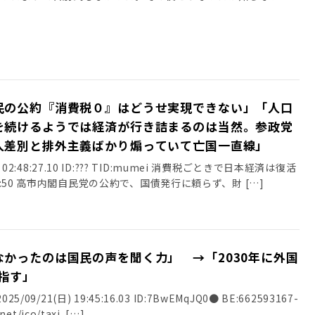
民の公約『消費税０』はどうせ実現できない」「人口
を続けるようでは経済が行き詰まるのは当然。参政党
人差別と排外主義ばかり煽っていて亡国一直線」
火) 02:48:27.10 ID:??? TID:mumei 消費税ごときで日本経済は復活
11:50 高市内閣自民党の公約で、国債発行に頼らず、財 […]
かったのは国民の声を聞く力」 →「2030年に外国
目指す」
5/09/21(日) 19:45:16.03 ID:7BwEMqJQ0● BE:662593167-
net/ico/taxi. […]