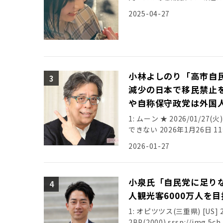
引用元: […]
2025-04-27
小林よしのり「高市自
減少の日本で移民禁止
や自称保守政党は外国
1: ムーン ★ 2026/01/27(
できない 2026年1月26日 
2026-01-27
小泉氏「自民党に足りな
人観光客6000万人を
1: オピツツス(三重県) [US] 202
2BP(2000) sssp://img.5ch.