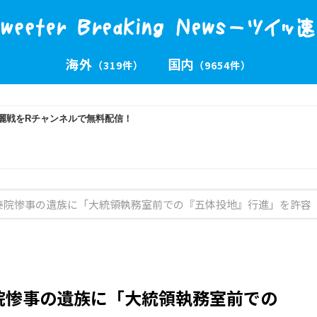
海外
国内
（319件）
（9654件）
泰院惨事の遺族に「大統領執務室前での『五体投地』行進」を許容
院惨事の遺族に「大統領執務室前での