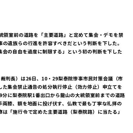
統領室前の道路を「主要道路」と定めて集会・デモを禁
事の遺族らの行進を許容すべきだという判断を下した。
集会の自由を過度に制限する」という初の判断を下した
判長）は26日、10・29梨泰院惨事市民対策会議（市
した集会禁止通告の処分執行停止（効力停止）申立てを
59分に梨泰院駅1番出口から龍山の大統領室前までの道路
手両膝、額を地面に投げ伏す、仏教で最も丁寧な礼拝の
察は「施行令で定めた主要道路（梨泰院路）に当たる」