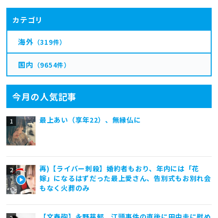
カテゴリ
海外
（319件）
国内
（9654件）
今月の人気記事
最上あい（享年22）、無縁仏に
再)【ライバー刺殺】婚約者もおり、年内には「花
嫁」になるはずだった最上愛さん、告別式もお別れ会
もなく火葬のみ
【文春砲】永野芽郁、江頭事件の直後に田中圭に慰め