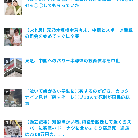
セッ◯◯してもらっていた
【5ch民】元乃木坂橋本奈々未、中居とスポーツ番組
の司会を始めてすぐに卒業
東芝、中国へのパワー半導体の技術供与を中止
「泣いて嫌がる小学生を◯姦するのが好き」カッター
ナイフ見せ「殺すぞ」レ◯プ10人で死刑が国民の総
意
【過去記事】知的障がい者､施設を脱走して近くのス
ーパーに突撃->ドーナツを食いまくり窒息死 遺族
は7200万円の、、、