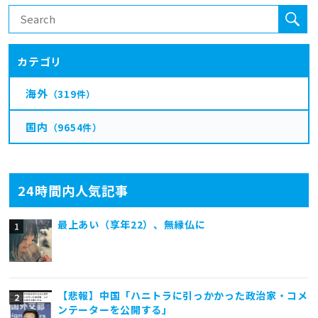
カテゴリ
海外
（319件）
国内
（9654件）
24時間内人気記事
最上あい（享年22）、無縁仏に
【悲報】中国「ハニトラに引っかかった政治家・コメ
ンテーターを公開する」