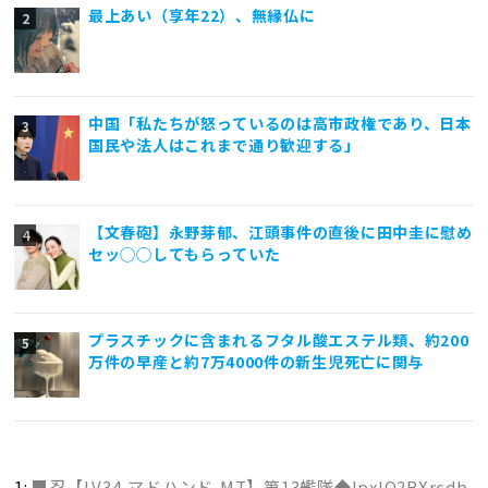
最上あい（享年22）、無縁仏に
中国「私たちが怒っているのは高市政権であり、日本
国民や法人はこれまで通り歓迎する」
【文春砲】永野芽郁、江頭事件の直後に田中圭に慰め
セッ◯◯してもらっていた
プラスチックに含まれるフタル酸エステル類、約200
万件の早産と約7万4000件の新生児死亡に関与
1:
■忍【LV34,マドハンド,MT】第13艦隊◆IpxlQ2BXrcdb