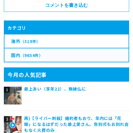
コメントを書き込む
カテゴリ
海外
（319件）
国内
（9654件）
今月の人気記事
最上あい（享年22）、無縁仏に
再)【ライバー刺殺】婚約者もおり、年内には「花
嫁」になるはずだった最上愛さん、告別式もお別れ会
もなく火葬のみ