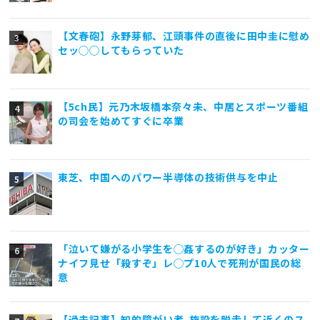
【文春砲】永野芽郁、江頭事件の直後に田中圭に慰め
セッ◯◯してもらっていた
【5ch民】元乃木坂橋本奈々未、中居とスポーツ番組
の司会を始めてすぐに卒業
東芝、中国へのパワー半導体の技術供与を中止
「泣いて嫌がる小学生を◯姦するのが好き」カッター
ナイフ見せ「殺すぞ」レ◯プ10人で死刑が国民の総
意
【過去記事】知的障がい者､施設を脱走して近くのス