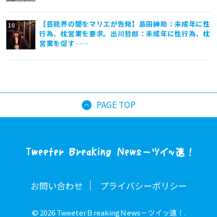
【芸能界の闇をマリエが告発】島田紳助：未成年に性
行為、枕営業を要求。出川哲郎：未成年に性行為、枕
営業を促す……
PAGE TOP
お問い合わせ
プライバシーポリシー
© 2026 TweeterＢreakingＮews－ツイッ速！.