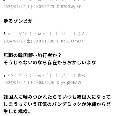
2024/01/27(土) 09:02:27.73 ID:820GWp3P
走るゾンビか
6:
<丶｀∀´>（´・ω・｀）（｀ハ´ ）さん
2024/01/27(土) 09:03:15.96 ID:ncGCUmO7
無職の韓国籍…旅行者か？
そうじゃないのなら存在からおかしいよな
7:
<丶｀∀´>（´・ω・｀）（｀ハ´ ）さん
2024/01/27(土) 09:03:20.26 ID:y+q86EAW
韓国人に嚙みつかれたらそいつも韓国人になって
しまうっていう狂気のパンデミックが沖縄から発
生した模様。