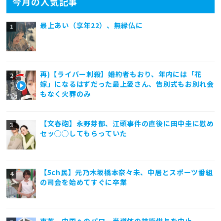
今月の人気記事
最上あい（享年22）、無縁仏に
再)【ライバー刺殺】婚約者もおり、年内には「花
嫁」になるはずだった最上愛さん、告別式もお別れ会
もなく火葬のみ
【文春砲】永野芽郁、江頭事件の直後に田中圭に慰め
セッ◯◯してもらっていた
【5ch民】元乃木坂橋本奈々未、中居とスポーツ番組
の司会を始めてすぐに卒業