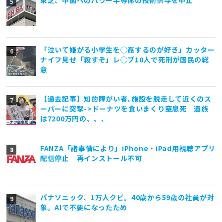
東芝、中国へのパワー半導体の技術供与を中止
「泣いて嫌がる小学生を◯姦するのが好き」カッター
ナイフ見せ「殺すぞ」レ◯プ10人で死刑が国民の総
意
【過去記事】知的障がい者､施設を脱走して近くのス
ーパーに突撃->ドーナツを食いまくり窒息死 遺族
は7200万円の、、、
FANZA「諸事情により」iPhone・iPad用視聴アプリ
配信停止 再インストール不可
パナソニック、1万人クビ。40歳から59歳の社員が対
象。AIで不要になったため