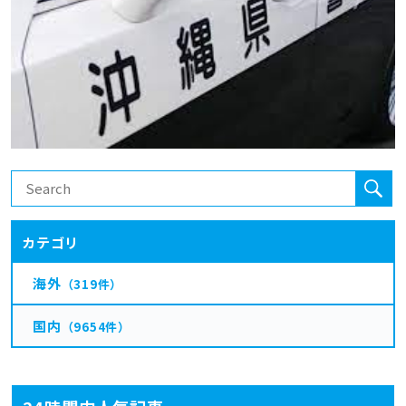
カテゴリ
海外
（319件）
国内
（9654件）