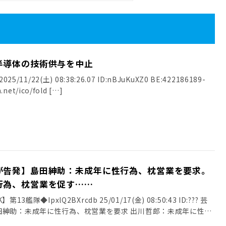
半導体の技術供与を中止
25/11/22(土) 08:38:26.07 ID:nBJuKuXZ0 BE:422186189-
.net/ico/fold […]
が告発】島田紳助：未成年に性行為、枕営業を要求。
行為、枕営業を促す……
13艦隊◆IpxlQ2BXrcdb 25/01/17(金) 08:50:43 ID:??? 芸
田紳助：未成年に性行為、枕営業を要求 出川哲郎：未成年に性