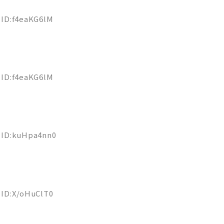
0 ID:f4eaKG6lM
7 ID:f4eaKG6lM
5 ID:kuHpa4nn0
9 ID:X/oHuClT0