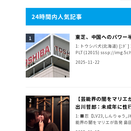
24時間内人気記事
東芝、中国へのパワー
1: トウシバ犬(北海道) [ﾆﾀﾞ] 20
PLT(12015) sssp://img.5ch
2025-11-22
【芸能界の闇をマリエ
出川哲郎：未成年に性
1: ■忍【LV23,しんりゅう,JK】第
能界の闇をマリエが告発 島
[…]