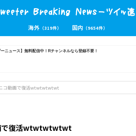
海外
国内
（319件）
（9654件）
コ動画で復活wtwtwtwtwt
復活wtwtwtwtwt