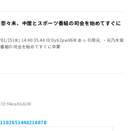
本奈々未、中居とスポーツ番組の司会を始めてすぐに
/15(水) 14:40:35.44 ID:0yb2pwV6M あっ 引用元: ・元乃木坂
ツ番組の司会を始めてすぐに卒業
5 ID:f4eaKG6lM
51182653448216878