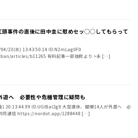
江頭事件の直後に田中圭に慰めセッ◯◯してもらって
23(水) 13:43:50.14 ID:N2mLag0F0
nshiban/articles/b11265 有料記事一部抜粋より >永 […]
が外遊へ 必要性や危機管理に疑問も
(金) 20:13:44.99 ID:UGIBal2g9 大型連休、閣僚14人が外遊へ 必
https://nordot.app/1288448 […]