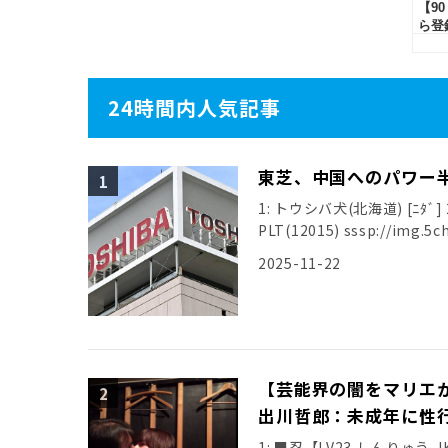
24時間内人気記事
東芝、中国へのパワー
1: トウシバ犬(北海道) [ﾆﾀﾞ] 20
PLT(12015) sssp://img.5ch
2025-11-22
【芸能界の闇をマリエ
出川哲郎：未成年に性
1: ■忍【LV23,しんりゅう,JK】第