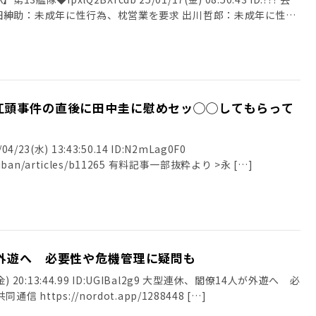
田紳助：未成年に性行為、枕営業を要求 出川哲郎：未成年に性
江頭事件の直後に田中圭に慰めセッ◯◯してもらって
23(水) 13:43:50.14 ID:N2mLag0F0
nshiban/articles/b11265 有料記事一部抜粋より >永 […]
が外遊へ 必要性や危機管理に疑問も
(金) 20:13:44.99 ID:UGIBal2g9 大型連休、閣僚14人が外遊へ 必
https://nordot.app/1288448 […]