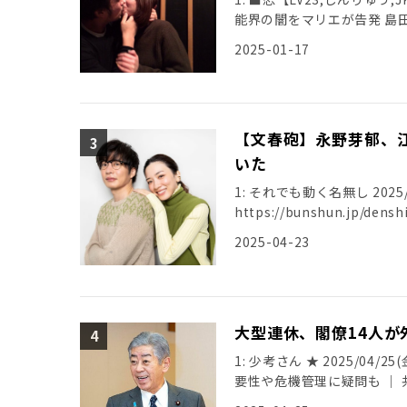
能界の闇をマリエが告発 島
[…]
2025-01-17
【文春砲】永野芽郁、
いた
1: それでも動く名無し 2025/04/
https://bunshun.jp/de
2025-04-23
大型連休、閣僚14人
1: 少考さん ★ 2025/04/25
要性や危機管理に疑問も ｜ 共同通信 