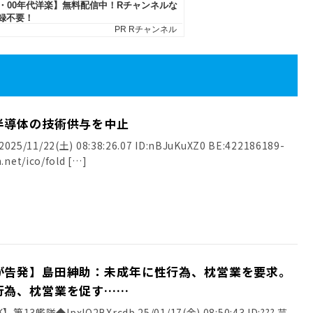
半導体の技術供与を中止
25/11/22(土) 08:38:26.07 ID:nBJuKuXZ0 BE:422186189-
.net/ico/fold […]
が告発】島田紳助：未成年に性行為、枕営業を要求。
行為、枕営業を促す……
13艦隊◆IpxlQ2BXrcdb 25/01/17(金) 08:50:43 ID:??? 芸