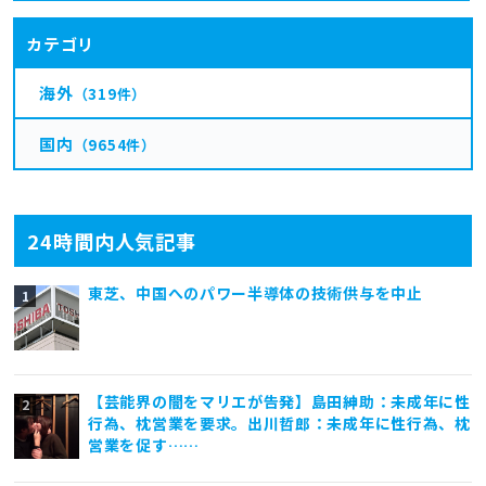
カテゴリ
海外
（319件）
国内
（9654件）
24時間内人気記事
東芝、中国へのパワー半導体の技術供与を中止
【芸能界の闇をマリエが告発】島田紳助：未成年に性
行為、枕営業を要求。出川哲郎：未成年に性行為、枕
営業を促す……