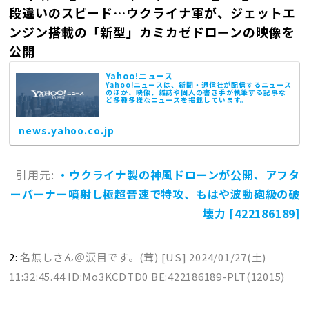
段違いのスピード…ウクライナ軍が、ジェットエ
ンジン搭載の「新型」カミカゼドローンの映像を
公開
Yahoo!ニュース
Yahoo!ニュースは、新聞・通信社が配信するニュース
のほか、映像、雑誌や個人の書き手が執筆する記事な
ど多種多様なニュースを掲載しています。
news.yahoo.co.jp
引用元:
・ウクライナ製の神風ドローンが公開、アフタ
ーバーナー噴射し極超音速で特攻、もはや波動砲級の破
壊力 [422186189]
2:
名無しさん＠涙目です。(茸) [US]
2024/01/27(土)
11:32:45.44 ID:Mo3KCDTD0 BE:422186189-PLT(12015)