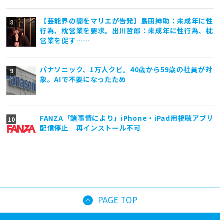
【芸能界の闇をマリエが告発】島田紳助：未成年に性
行為、枕営業を要求。出川哲郎：未成年に性行為、枕
営業を促す……
パナソニック、1万人クビ。40歳から59歳の社員が対
象。AIで不要になったため
FANZA「諸事情により」iPhone・iPad用視聴アプリ
配信停止 再インストール不可
PAGE TOP