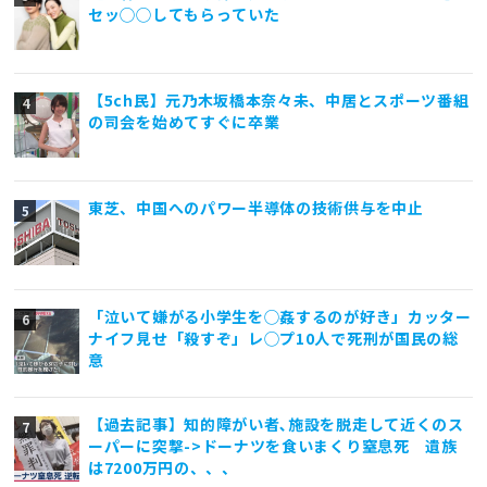
セッ◯◯してもらっていた
【5ch民】元乃木坂橋本奈々未、中居とスポーツ番組
の司会を始めてすぐに卒業
東芝、中国へのパワー半導体の技術供与を中止
「泣いて嫌がる小学生を◯姦するのが好き」カッター
ナイフ見せ「殺すぞ」レ◯プ10人で死刑が国民の総
意
【過去記事】知的障がい者､施設を脱走して近くのス
ーパーに突撃->ドーナツを食いまくり窒息死 遺族
は7200万円の、、、