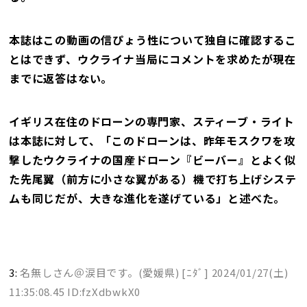
本誌はこの動画の信ぴょう性について独自に確認するこ
とはできず、ウクライナ当局にコメントを求めたが現在
までに返答はない。
イギリス在住のドローンの専門家、スティーブ・ライト
は本誌に対して、「このドローンは、昨年モスクワを攻
撃したウクライナの国産ドローン『ビーバー』とよく似
た先尾翼（前方に小さな翼がある）機で打ち上げシステ
ムも同じだが、大きな進化を遂げている」と述べた。
3:
名無しさん＠涙目です。(愛媛県) [ﾆﾀﾞ]
2024/01/27(土)
11:35:08.45 ID:fzXdbwkX0