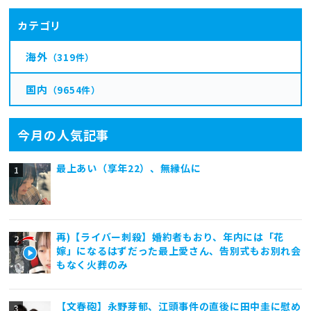
カテゴリ
海外
（319件）
国内
（9654件）
今月の人気記事
最上あい（享年22）、無縁仏に
再)【ライバー刺殺】婚約者もおり、年内には「花
嫁」になるはずだった最上愛さん、告別式もお別れ会
もなく火葬のみ
【文春砲】永野芽郁、江頭事件の直後に田中圭に慰め