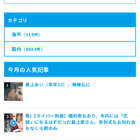
カテゴリ
海外
（319件）
国内
（9654件）
今月の人気記事
最上あい（享年22）、無縁仏に
再)【ライバー刺殺】婚約者もおり、年内には「花
嫁」になるはずだった最上愛さん、告別式もお別れ会
もなく火葬のみ