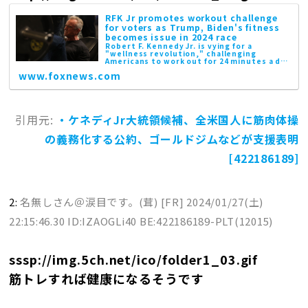
RFK Jr promotes workout challenge
for voters as Trump, Biden's fitness
becomes issue in 2024 race
Robert F. Kennedy Jr. is vying for a
"wellness revolution," challenging
Americans to work out for 24 minutes a day
in 20...
www.foxnews.com
引用元:
・ケネディJr大統領候補、全米国人に筋肉体操
の義務化する公約、ゴールドジムなどが支援表明
[422186189]
2:
名無しさん＠涙目です。(茸) [FR]
2024/01/27(土)
22:15:46.30 ID:IZAOGLi40 BE:422186189-PLT(12015)
sssp://img.5ch.net/ico/folder1_03.gif
筋トレすれば健康になるそうです