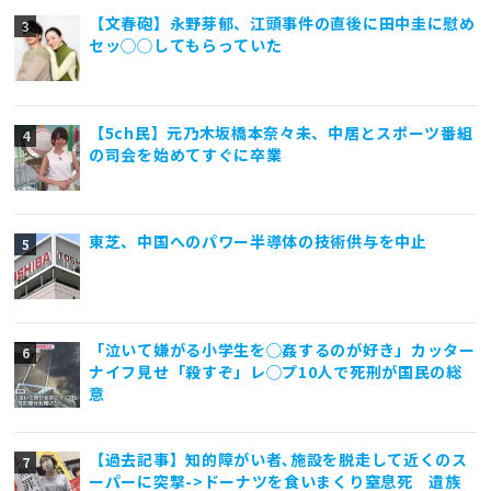
【文春砲】永野芽郁、江頭事件の直後に田中圭に慰め
セッ◯◯してもらっていた
【5ch民】元乃木坂橋本奈々未、中居とスポーツ番組
の司会を始めてすぐに卒業
東芝、中国へのパワー半導体の技術供与を中止
「泣いて嫌がる小学生を◯姦するのが好き」カッター
ナイフ見せ「殺すぞ」レ◯プ10人で死刑が国民の総
意
【過去記事】知的障がい者､施設を脱走して近くのス
ーパーに突撃->ドーナツを食いまくり窒息死 遺族