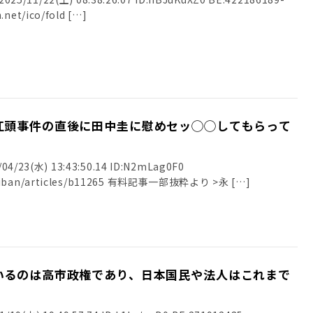
.net/ico/fold […]
江頭事件の直後に田中圭に慰めセッ◯◯してもらって
23(水) 13:43:50.14 ID:N2mLag0F0
nshiban/articles/b11265 有料記事一部抜粋より >永 […]
いるのは高市政権であり、日本国民や法人はこれまで