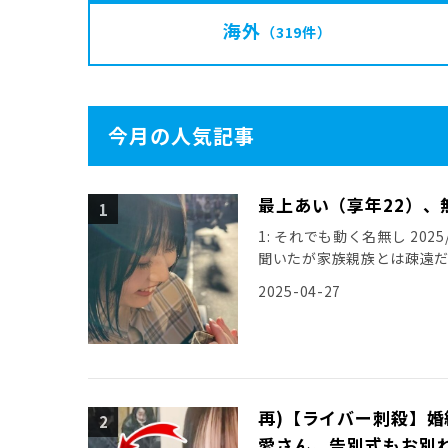
海外
（319件）
今月の人気記事
最上あい（享年22）、
1: それでも動く名無し 2025/0
聞いたが家族親族とは疎遠
引用元: […]
2025-04-27
再)【ライバー刺殺】
愛さん、告別式もお別