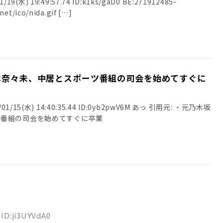
/19(水) 19:49:57.74 ID:k1ks/gaD0 BE:271912485-
2BP(2000) sssp://img.5ch.net/ico/nida.gif […]
本奈々未、中居とスポーツ番組の司会を始めてすぐに
/15(水) 14:40:35.44 ID:0yb2pwV6M あっ 引用元: ・元乃木坂
ツ番組の司会を始めてすぐに卒業
 ID:ji3UYVdA0