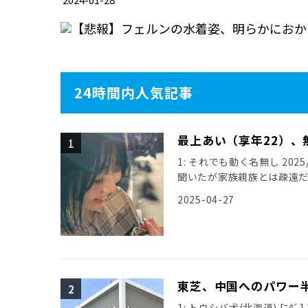
24時間内人気記事
最上あい（享年22）、
1: それでも動く名無し 2025/0
聞いたが家族親族とは疎遠
引用元: […]
2025-04-27
東芝、中国へのパワー
1: トウシバ犬(北海道) [ﾆﾀﾞ] 20