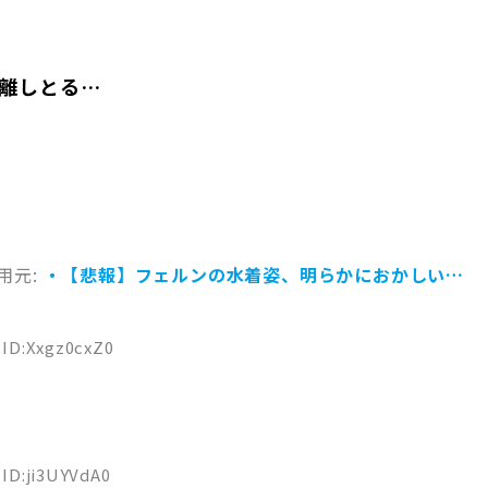
離しとる…
用元:
・【悲報】フェルンの水着姿、明らかにおかしい…
4 ID:Xxgz0cxZ0
 ID:ji3UYVdA0