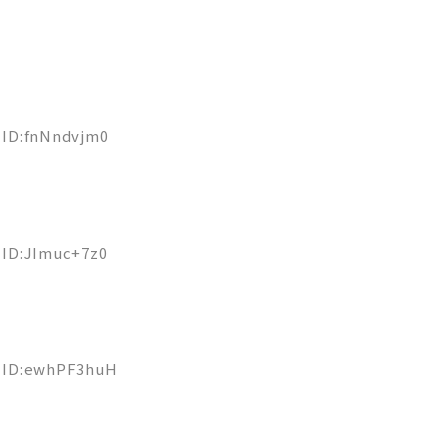
8 ID:fnNndvjm0
3 ID:JImuc+7z0
50 ID:ewhPF3huH