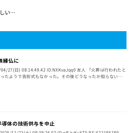
無縁仏に
4/27(日) 08:14:49.42 ID:NXKvaJqq0 友人 「火葬は行われたと
だったようで告別式もなかった。その後どうなったか知らない」
半導体の技術供与を中止
25/11/22(土) 08:38:26.07 ID:nBJuKuXZ0 BE:422186189-