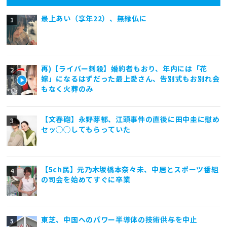
最上あい（享年22）、無縁仏に
再)【ライバー刺殺】婚約者もおり、年内には「花
嫁」になるはずだった最上愛さん、告別式もお別れ会
もなく火葬のみ
【文春砲】永野芽郁、江頭事件の直後に田中圭に慰め
セッ◯◯してもらっていた
【5ch民】元乃木坂橋本奈々未、中居とスポーツ番組
の司会を始めてすぐに卒業
東芝、中国へのパワー半導体の技術供与を中止