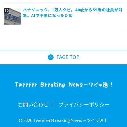
パナソニック、1万人クビ。40歳から59歳の社員が対
象。AIで不要になったため
PAGE TOP
お問い合わせ
プライバシーポリシー
© 2026 TweeterＢreakingＮews－ツイッ速！.