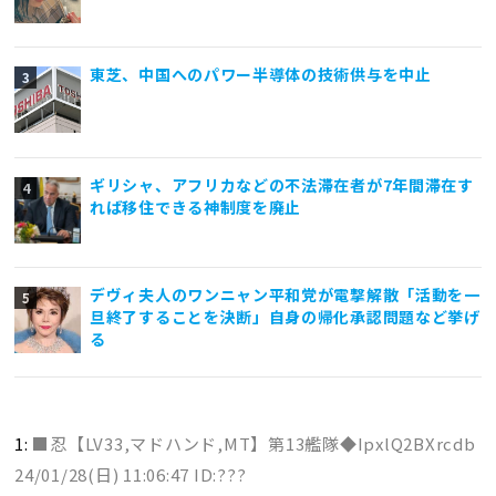
東芝、中国へのパワー半導体の技術供与を中止
ギリシャ、アフリカなどの不法滞在者が7年間滞在す
れば移住できる神制度を廃止
デヴィ夫人のワンニャン平和党が電撃解散「活動を一
旦終了することを決断」自身の帰化承認問題など挙げ
る
1:
■忍【LV33,マドハンド,MT】第13艦隊◆IpxlQ2BXrcdb
24/01/28(日) 11:06:47 ID:???