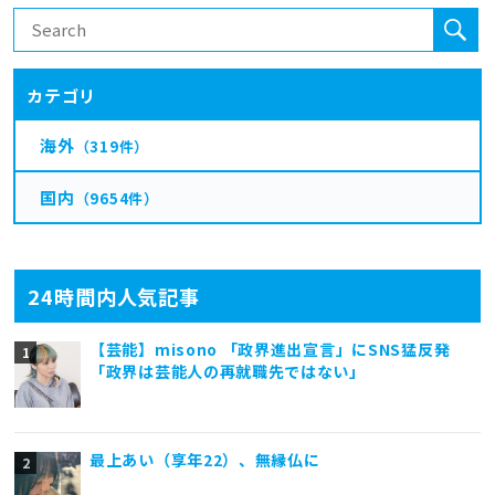
カテゴリ
海外
（319件）
国内
（9654件）
24時間内人気記事
【芸能】misono 「政界進出宣言」にSNS猛反発
「政界は芸能人の再就職先ではない」
最上あい（享年22）、無縁仏に