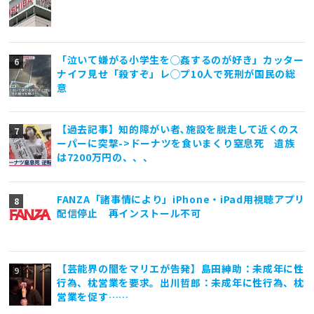
「泣いて嫌がる小学生を◯姦するのが好き」カッター
ナイフ見せ「殺すぞ」レ◯プ10人で死刑が国民の総
意
【過去記事】知的障がい者､施設を脱走して近くのス
ーパーに突撃->ドーナツを食いまくり窒息死 遺族
は7200万円の、、、
FANZA「諸事情により」iPhone・iPad用視聴アプリ
配信停止 再インストール不可
【芸能界の闇をマリエが告発】島田紳助：未成年に性
行為、枕営業を要求。出川哲郎：未成年に性行為、枕
営業を促す……