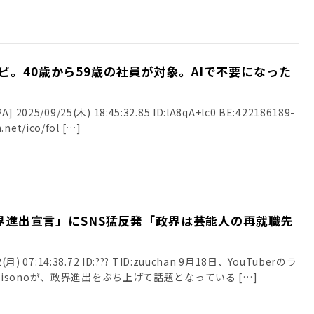
ビ。40歳から59歳の社員が対象。AIで不要になった
025/09/25(木) 18:45:32.85 ID:lA8qA+lc0 BE:422186189-
.net/ico/fol […]
「政界進出宣言」にSNS猛反発「政界は芸能人の再就職先
月) 07:14:38.72 ID:??? TID:zuuchan 9月18日、YouTuberのラ
sonoが、政界進出をぶち上げて話題となっている […]