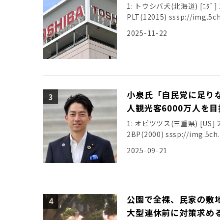
1: トウシバ犬(北海道) [ﾆﾀﾞ] 20
PLT(12015) sssp://img.5ch
2025-11-22
小泉氏「自民党に足りな
人観光客6000万人を
1: オピツツス(三重県) [US] 202
2BP(2000) sssp://img.5ch.
2025-09-21
公園で全裸、民家の敷
大型連休前に対策求め