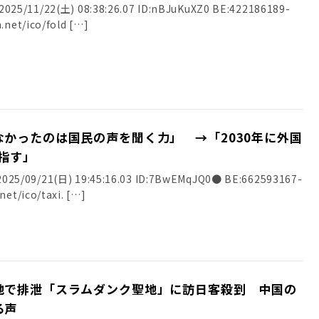
25/11/22(土) 08:38:26.07 ID:nBJuKuXZ0 BE:422186189-
.net/ico/fold […]
かったのは国民の声を聞く力」 →「2030年に外国
目指す」
5/09/21(日) 19:45:16.03 ID:7BwEMqJQ0● BE:662593167-
net/ico/taxi. […]
地で排泄「スラムダンク聖地」に訪日客殺到 中国の
る声