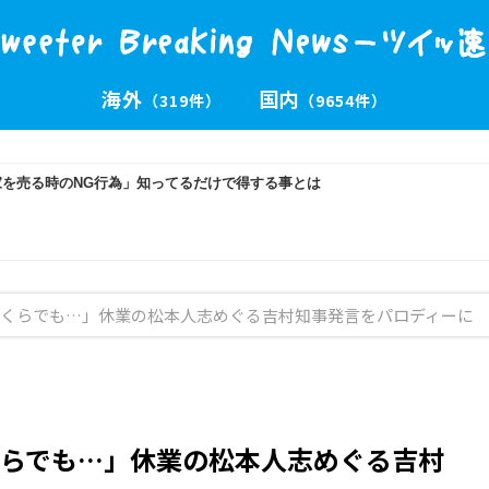
海外
国内
（319件）
（9654件）
くらでも…」休業の松本人志めぐる吉村知事発言をパロディーに
らでも…」休業の松本人志めぐる吉村