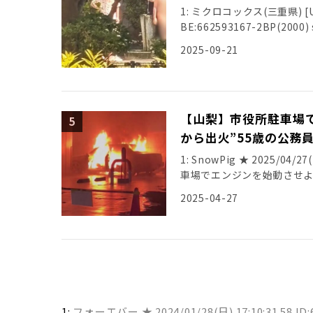
1: ミクロコックス(三重県) [US] 
BE:662593167-2BP(2000) s
2025-09-21
【山梨】市役所駐車場
から出火”55歳の公務
1: SnowPig ★ 2025/04/2
車場でエンジンを始動させ
[…]
2025-04-27
1:
フォーエバー ★
2024/01/28(日) 17:10:31.58 I