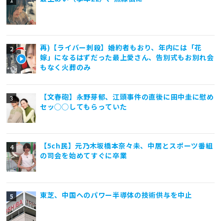
再)【ライバー刺殺】婚約者もおり、年内には「花
嫁」になるはずだった最上愛さん、告別式もお別れ会
もなく火葬のみ
【文春砲】永野芽郁、江頭事件の直後に田中圭に慰め
セッ◯◯してもらっていた
【5ch民】元乃木坂橋本奈々未、中居とスポーツ番組
の司会を始めてすぐに卒業
東芝、中国へのパワー半導体の技術供与を中止