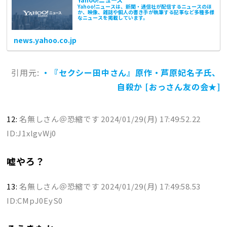
Yahoo!ニュースは、新聞・通信社が配信するニュースのほ
か、映像、雑誌や個人の書き手が執筆する記事など多種多様
なニュースを掲載しています。
news.yahoo.co.jp
引用元:
・『セクシー田中さん』原作・芦原妃名子氏、
自殺か [おっさん友の会★]
12:
名無しさん＠恐縮です
2024/01/29(月) 17:49:52.22
ID:J1xlgvWj0
嘘やろ？
13:
名無しさん＠恐縮です
2024/01/29(月) 17:49:58.53
ID:CMpJ0EyS0