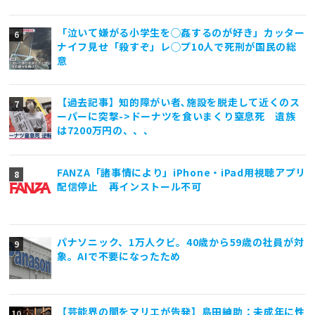
「泣いて嫌がる小学生を◯姦するのが好き」カッター
ナイフ見せ「殺すぞ」レ◯プ10人で死刑が国民の総
意
【過去記事】知的障がい者､施設を脱走して近くのス
ーパーに突撃->ドーナツを食いまくり窒息死 遺族
は7200万円の、、、
FANZA「諸事情により」iPhone・iPad用視聴アプリ
配信停止 再インストール不可
パナソニック、1万人クビ。40歳から59歳の社員が対
象。AIで不要になったため
【芸能界の闇をマリエが告発】島田紳助：未成年に性