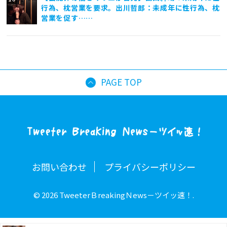
行為、枕営業を要求。出川哲郎：未成年に性行為、枕
営業を促す……
PAGE TOP
お問い合わせ
プライバシーポリシー
© 2026 TweeterＢreakingＮews－ツイッ速！.