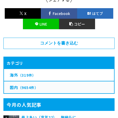
X
Facebook
はてブ
LINE
コピー
コメントを書き込む
カテゴリ
海外
（319件）
国内
（9654件）
今月の人気記事
最上あい（享年22）、無縁仏に