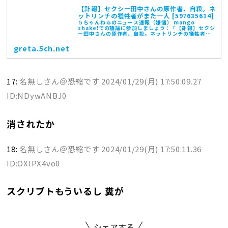
【訃報】セクシー田中さんの原作者、自殺。ネ
ットリンチの犠牲者がまた一人 [597635614]
５ちゃんねるのニュース速報（嫌儲） mango
shake!での議論に参加しましょう：「【訃報】セクシ
ー田中さんの原作者、自殺。ネットリンチの犠牲者が
また一人 」。
greta.5ch.net
17:
名無しさん＠恐縮です
2024/01/29(月) 17:50:09.27
ID:NDywANBJ0
消されたか
18:
名無しさん＠恐縮です
2024/01/29(月) 17:50:11.36
ID:OXlPX4vo0
スクリプトもういるし 糞が
シェアする