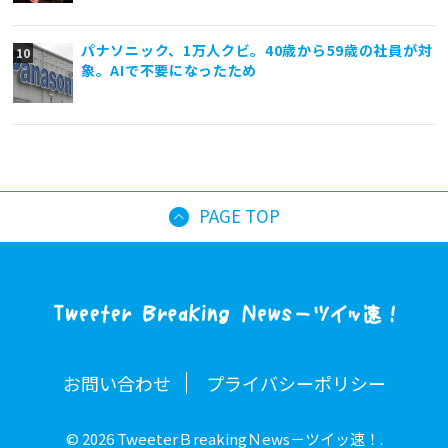
パナソニック、1万人クビ。40歳から59歳の社員が対
象。AIで不要になったため
PAGE TOP
お問い合わせ
プライバシーポリシー
© 2026 TweeterＢreakingＮews－ツイッ速！.