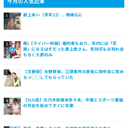
今月の人気記事
最上あい（享年22）、無縁仏に
再)【ライバー刺殺】婚約者もおり、年内には「花
嫁」になるはずだった最上愛さん、告別式もお別れ会
もなく火葬のみ
【文春砲】永野芽郁、江頭事件の直後に田中圭に慰め
セッ◯◯してもらっていた
【5ch民】元乃木坂橋本奈々未、中居とスポーツ番組
の司会を始めてすぐに卒業