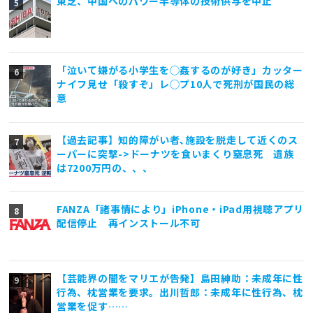
東芝、中国へのパワー半導体の技術供与を中止
「泣いて嫌がる小学生を◯姦するのが好き」カッター
ナイフ見せ「殺すぞ」レ◯プ10人で死刑が国民の総
意
【過去記事】知的障がい者､施設を脱走して近くのス
ーパーに突撃->ドーナツを食いまくり窒息死 遺族
は7200万円の、、、
FANZA「諸事情により」iPhone・iPad用視聴アプリ
配信停止 再インストール不可
【芸能界の闇をマリエが告発】島田紳助：未成年に性
行為、枕営業を要求。出川哲郎：未成年に性行為、枕
営業を促す……