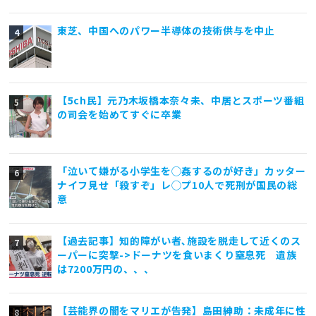
東芝、中国へのパワー半導体の技術供与を中止
【5ch民】元乃木坂橋本奈々未、中居とスポーツ番組
の司会を始めてすぐに卒業
「泣いて嫌がる小学生を◯姦するのが好き」カッター
ナイフ見せ「殺すぞ」レ◯プ10人で死刑が国民の総
意
【過去記事】知的障がい者､施設を脱走して近くのス
ーパーに突撃->ドーナツを食いまくり窒息死 遺族
は7200万円の、、、
【芸能界の闇をマリエが告発】島田紳助：未成年に性