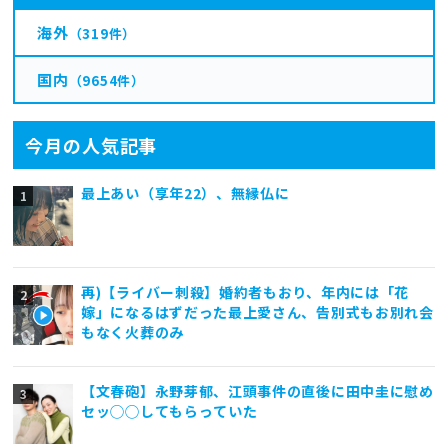
海外
（319件）
国内
（9654件）
今月の人気記事
最上あい（享年22）、無縁仏に
再)【ライバー刺殺】婚約者もおり、年内には「花
嫁」になるはずだった最上愛さん、告別式もお別れ会
もなく火葬のみ
【文春砲】永野芽郁、江頭事件の直後に田中圭に慰め
セッ◯◯してもらっていた