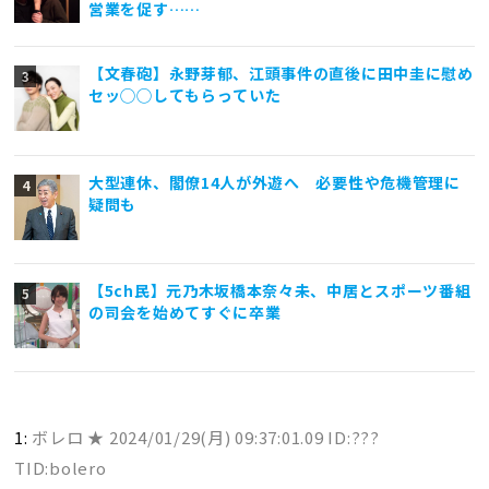
営業を促す……
【文春砲】永野芽郁、江頭事件の直後に田中圭に慰め
セッ◯◯してもらっていた
大型連休、閣僚14人が外遊へ 必要性や危機管理に
疑問も
【5ch民】元乃木坂橋本奈々未、中居とスポーツ番組
の司会を始めてすぐに卒業
1:
ボレロ ★
2024/01/29(月) 09:37:01.09 ID:???
TID:bolero