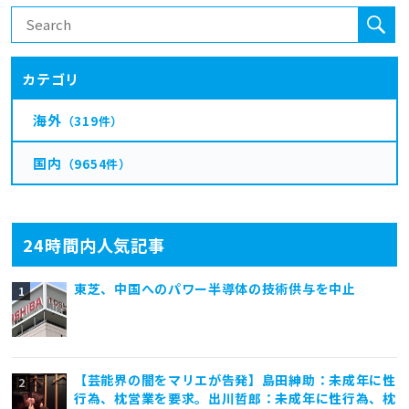
カテゴリ
海外
（319件）
国内
（9654件）
24時間内人気記事
東芝、中国へのパワー半導体の技術供与を中止
【芸能界の闇をマリエが告発】島田紳助：未成年に性
行為、枕営業を要求。出川哲郎：未成年に性行為、枕