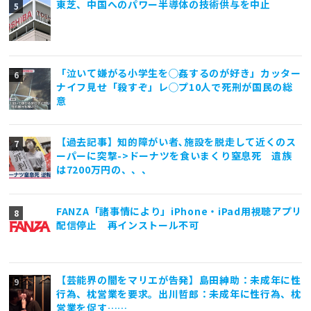
東芝、中国へのパワー半導体の技術供与を中止
「泣いて嫌がる小学生を◯姦するのが好き」カッター
ナイフ見せ「殺すぞ」レ◯プ10人で死刑が国民の総
意
【過去記事】知的障がい者､施設を脱走して近くのス
ーパーに突撃->ドーナツを食いまくり窒息死 遺族
は7200万円の、、、
FANZA「諸事情により」iPhone・iPad用視聴アプリ
配信停止 再インストール不可
【芸能界の闇をマリエが告発】島田紳助：未成年に性
行為、枕営業を要求。出川哲郎：未成年に性行為、枕
営業を促す……