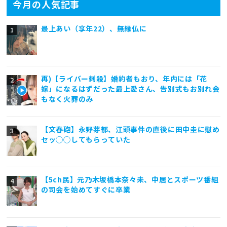
今月の人気記事
最上あい（享年22）、無縁仏に
再)【ライバー刺殺】婚約者もおり、年内には「花
嫁」になるはずだった最上愛さん、告別式もお別れ会
もなく火葬のみ
【文春砲】永野芽郁、江頭事件の直後に田中圭に慰め
セッ◯◯してもらっていた
【5ch民】元乃木坂橋本奈々未、中居とスポーツ番組
の司会を始めてすぐに卒業