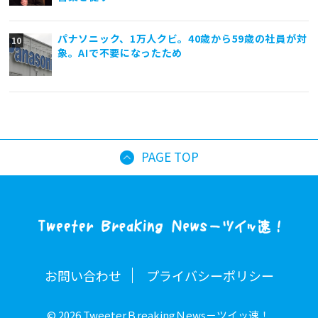
パナソニック、1万人クビ。40歳から59歳の社員が対
象。AIで不要になったため
PAGE TOP
お問い合わせ
プライバシーポリシー
© 2026 TweeterＢreakingＮews－ツイッ速！.