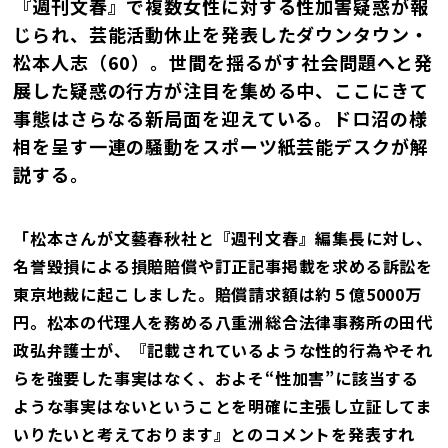
『週刊文春』で複数女性に対する性加害疑惑が報
じられ、芸能活動休止を発表したダウンタウン・
松本人志（60）。世間を揺るがす社会問題へと発
展した疑惑の行方が注目を集める中、ここにきて
事態はさらなる新局面を迎えている。ドロ沼の様
相を呈す一連の騒動をスポーツ紙芸能デスクが解
説する。
「松本さんが文藝春秋社と『週刊文春』編集長に対し、
名誉毀損による損賠賠償や訂正記事掲載を求める訴訟を
東京地裁に起こしました。賠償請求額は約５億5000万
円。松本の代理人を務める八重洲総合法律事務所の田代
政弘弁護士が、『記載されているような性的行為やそれ
らを強要した事実はなく、およそ“性加害”に該当する
ような事実はないということを明確に主張し立証してま
いりたいと考えております』とのコメントを発表すれ