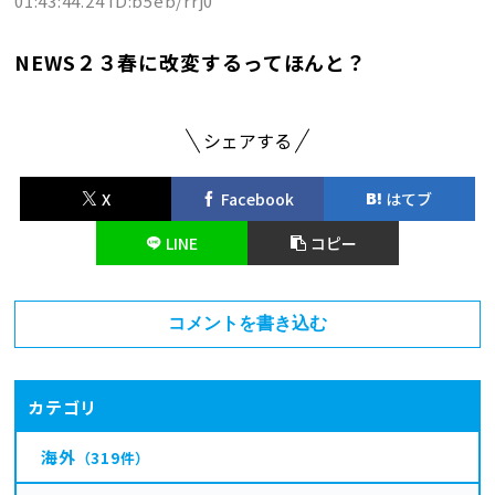
01:43:44.24 ID:b5eb/rrj0
NEWS２３春に改変するってほんと？
シェアする
X
Facebook
はてブ
LINE
コピー
コメントを書き込む
カテゴリ
海外
（319件）