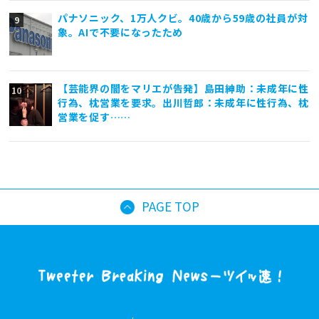
パナソニック、1万人クビ。40歳から59歳の社員が対
象。AIで不要になったため
【芸能界の闇をマリエが告発】島田紳助：未成年に性
行為、枕営業を要求。出川哲郎：未成年に性行為、枕
営業を促す……
PAGE TOP