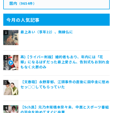
国内
（9654件）
今月の人気記事
最上あい（享年22）、無縁仏に
再)【ライバー刺殺】婚約者もおり、年内には「花
嫁」になるはずだった最上愛さん、告別式もお別れ会
もなく火葬のみ
【文春砲】永野芽郁、江頭事件の直後に田中圭に慰め
セッ◯◯してもらっていた
【5ch民】元乃木坂橋本奈々未、中居とスポーツ番組
の司会を始めてすぐに卒業