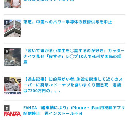
東芝、中国へのパワー半導体の技術供与を中止
「泣いて嫌がる小学生を◯姦するのが好き」カッター
ナイフ見せ「殺すぞ」レ◯プ10人で死刑が国民の総
意
【過去記事】知的障がい者､施設を脱走して近くのス
ーパーに突撃->ドーナツを食いまくり窒息死 遺族
は7200万円の、、、
FANZA「諸事情により」iPhone・iPad用視聴アプリ
配信停止 再インストール不可