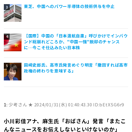
東芝、中国へのパワー半導体の技術供与を中止
【国際】中国の「日本渡航自粛」呼びかけでインバウ
ンド総崩れどころか、"中国一強"脱却のチャンス
に…今こそ仕込みたい日本株
田﨑史郎氏、高市氏発言めぐり明言「撤回すれば高市
政権の終わりを意味する」
1:
少考さん ★
2024/01/31(水) 01:40:43.30 ID:bEtXSG6r9
小川彩佳アナ、麻生氏「おばさん」発言「またこ
んなニュースをお伝えしないといけないのか」