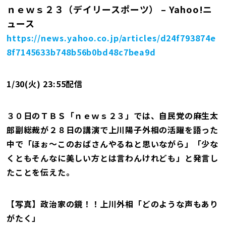
ｎｅｗｓ２３（デイリースポーツ） – Yahoo!ニ
ュース
https://news.yahoo.co.jp/articles/d24f793874e
8f7145633b748b56b0bd48c7bea9d
1/30(火) 23:55配信
３０日のＴＢＳ「ｎｅｗｓ２３」では、自民党の麻生太
郎副総裁が２８日の講演で上川陽子外相の活躍を語った
中で「ほぉ～このおばさんやるねと思いながら」「少な
くともそんなに美しい方とは言わんけれども」と発言し
たことを伝えた。
【写真】政治家の鏡！！上川外相「どのような声もあり
がたく」