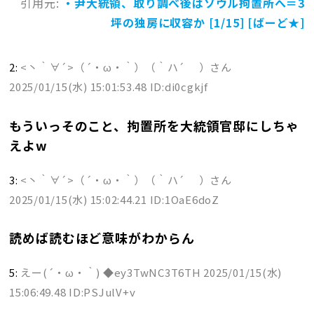
引用元:
・尹大統領、取り調べ後はソウル拘置所へ＝3
坪の独房に収容か [1/15] [ばーど★]
2:
<丶｀∀´>（´・ω・｀）（｀ハ´ ）さん
2025/01/15(水) 15:01:53.48 ID:di0cgkjf
もういっそのこと、拘置所を大統領官邸にしちゃ
えよw
3:
<丶｀∀´>（´・ω・｀）（｀ハ´ ）さん
2025/01/15(水) 15:02:44.21 ID:1OaE6doZ
読めば読むほど意味がわからん
5:
えー(´・ω・｀) ◆ey3TwNC3T6TH
2025/01/15(水)
15:06:49.48 ID:PSJulV+v