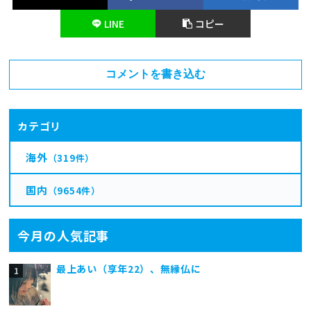
LINE
コピー
コメントを書き込む
カテゴリ
海外
（319件）
国内
（9654件）
今月の人気記事
最上あい（享年22）、無縁仏に