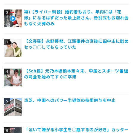
再)【ライバー刺殺】婚約者もおり、年内には「花
嫁」になるはずだった最上愛さん、告別式もお別れ会
もなく火葬のみ
【文春砲】永野芽郁、江頭事件の直後に田中圭に慰め
セッ◯◯してもらっていた
【5ch民】元乃木坂橋本奈々未、中居とスポーツ番組
の司会を始めてすぐに卒業
東芝、中国へのパワー半導体の技術供与を中止
「泣いて嫌がる小学生を◯姦するのが好き」カッター