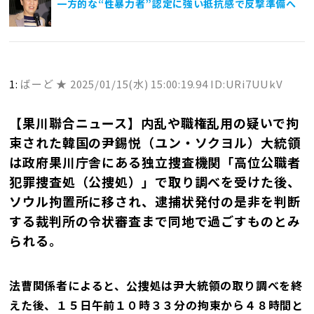
一方的な“性暴力者”認定に強い抵抗感で反撃準備へ
1:
ばーど ★
2025/01/15(水) 15:00:19.94 ID:URi7UUkV
【果川聯合ニュース】内乱や職権乱用の疑いで拘
束された韓国の尹錫悦（ユン・ソクヨル）大統領
は政府果川庁舎にある独立捜査機関「高位公職者
犯罪捜査処（公捜処）」で取り調べを受けた後、
ソウル拘置所に移され、逮捕状発付の是非を判断
する裁判所の令状審査まで同地で過ごすものとみ
られる。
法曹関係者によると、公捜処は尹大統領の取り調べを終
えた後、１５日午前１０時３３分の拘束から４８時間と