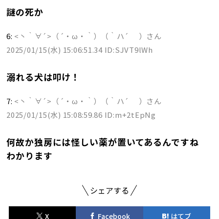
謎の死か
6:
<丶｀∀´>（´・ω・｀）（｀ハ´ ）さん
2025/01/15(水) 15:06:51.34 ID:SJVT9lWh
溺れる犬は叩け！
7:
<丶｀∀´>（´・ω・｀）（｀ハ´ ）さん
2025/01/15(水) 15:08:59.86 ID:m+2tEpNg
何故か独房には怪しい薬が置いてあるんですね
わかります
シェアする
X
Facebook
はてブ