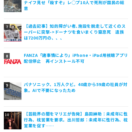
ナイフ見せ「殺すぞ」レ◯プ10人で死刑が国民の総
意
【過去記事】知的障がい者､施設を脱走して近くのス
ーパーに突撃->ドーナツを食いまくり窒息死 遺族
は7200万円の、、、
FANZA「諸事情により」iPhone・iPad用視聴アプリ
配信停止 再インストール不可
パナソニック、1万人クビ。40歳から59歳の社員が対
象。AIで不要になったため
【芸能界の闇をマリエが告発】島田紳助：未成年に性
行為、枕営業を要求。出川哲郎：未成年に性行為、枕
営業を促す……