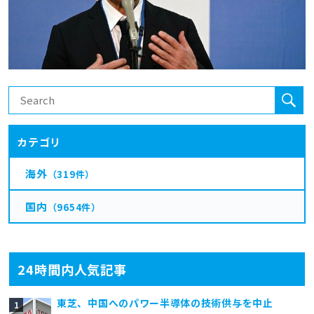
カテゴリ
海外
（319件）
国内
（9654件）
24時間内人気記事
東芝、中国へのパワー半導体の技術供与を中止