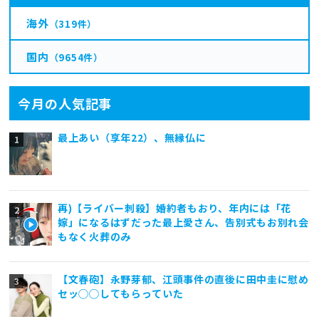
海外
（319件）
国内
（9654件）
今月の人気記事
最上あい（享年22）、無縁仏に
再)【ライバー刺殺】婚約者もおり、年内には「花
嫁」になるはずだった最上愛さん、告別式もお別れ会
もなく火葬のみ
【文春砲】永野芽郁、江頭事件の直後に田中圭に慰め
セッ◯◯してもらっていた