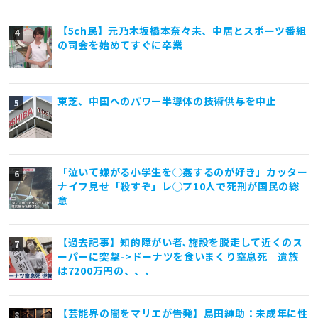
【5ch民】元乃木坂橋本奈々未、中居とスポーツ番組
の司会を始めてすぐに卒業
東芝、中国へのパワー半導体の技術供与を中止
「泣いて嫌がる小学生を◯姦するのが好き」カッター
ナイフ見せ「殺すぞ」レ◯プ10人で死刑が国民の総
意
【過去記事】知的障がい者､施設を脱走して近くのス
ーパーに突撃->ドーナツを食いまくり窒息死 遺族
は7200万円の、、、
【芸能界の闇をマリエが告発】島田紳助：未成年に性