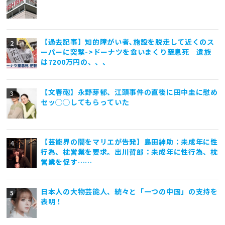
【過去記事】知的障がい者､施設を脱走して近くのス
ーパーに突撃->ドーナツを食いまくり窒息死 遺族
は7200万円の、、、
【文春砲】永野芽郁、江頭事件の直後に田中圭に慰め
セッ◯◯してもらっていた
【芸能界の闇をマリエが告発】島田紳助：未成年に性
行為、枕営業を要求。出川哲郎：未成年に性行為、枕
営業を促す……
日本人の大物芸能人、続々と「一つの中国」の支持を
表明！