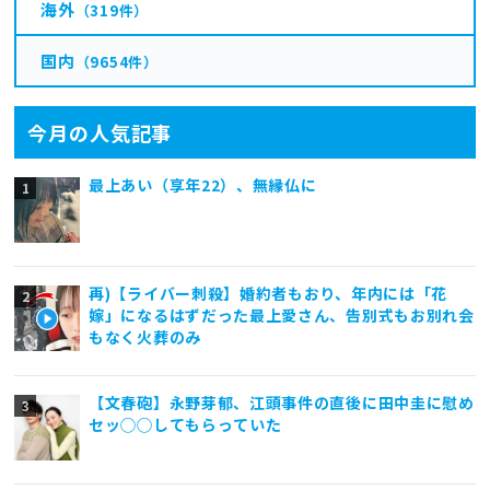
海外
（319件）
国内
（9654件）
今月の人気記事
最上あい（享年22）、無縁仏に
再)【ライバー刺殺】婚約者もおり、年内には「花
嫁」になるはずだった最上愛さん、告別式もお別れ会
もなく火葬のみ
【文春砲】永野芽郁、江頭事件の直後に田中圭に慰め
セッ◯◯してもらっていた