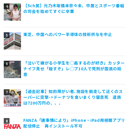
【5ch民】元乃木坂橋本奈々未、中居とスポーツ番組
の司会を始めてすぐに卒業
東芝、中国へのパワー半導体の技術供与を中止
「泣いて嫌がる小学生を◯姦するのが好き」カッター
ナイフ見せ「殺すぞ」レ◯プ10人で死刑が国民の総
意
【過去記事】知的障がい者､施設を脱走して近くのス
ーパーに突撃->ドーナツを食いまくり窒息死 遺族
は7200万円の、、、
FANZA「諸事情により」iPhone・iPad用視聴アプリ
配信停止 再インストール不可