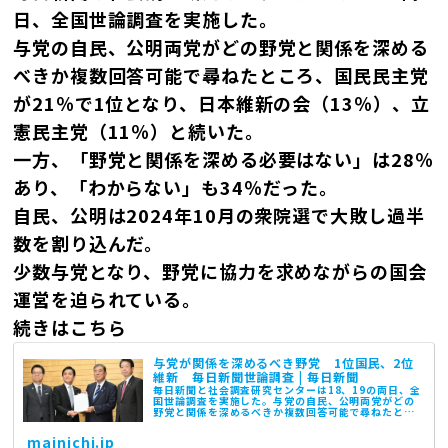
日、全国世論調査を実施した。
与党の自民、公明両党がどの野党と関係を深める
べきか複数回答可能で尋ねたところ、国民民主党
が21％で1位となり、日本維新の会（13％）、立
憲民主党（11％）と続いた。
一方、「野党と関係を深める必要はない」は28％
あり、「わからない」も34％だった。
自民、公明は2024年10月の衆院選で大敗し過半
数を割り込んだ。
少数与党となり、野党に協力を求めながらの国会
運営を迫られている。
続きはこちら
与党が関係を深めるべき野党 1位国民、2位
維新 毎日新聞世論調査 | 毎日新聞
毎日新聞と社会調査研究センターは18、19の両日、全
国世論調査を実施した。与党の自民、公明両党がどの
野党と関係を深めるべきか複数回答可能で尋ねたとこ
ろ、国民民主党が21％で1位となり、日本維新の会
（13％）、立憲民主党（11％）と続いた。一...
mainichi.jp