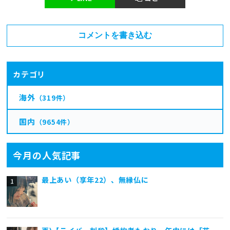
コメントを書き込む
カテゴリ
海外
（319件）
国内
（9654件）
今月の人気記事
最上あい（享年22）、無縁仏に