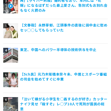
再)【ライバー刺殺】婚約者もおり、年内には「花
嫁」になるはずだった最上愛さん、告別式もお別れ会
もなく火葬のみ
【文春砲】永野芽郁、江頭事件の直後に田中圭に慰め
セッ◯◯してもらっていた
東芝、中国へのパワー半導体の技術供与を中止
【5ch民】元乃木坂橋本奈々未、中居とスポーツ番組
の司会を始めてすぐに卒業
「泣いて嫌がる小学生を◯姦するのが好き」カッター
ナイフ見せ「殺すぞ」レ◯プ10人で死刑が国民の総
意