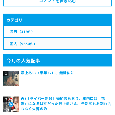
コメントを書き込む
カテゴリ
海外
（319件）
国内
（9654件）
今月の人気記事
最上あい（享年22）、無縁仏に
再)【ライバー刺殺】婚約者もおり、年内には「花
嫁」になるはずだった最上愛さん、告別式もお別れ会
もなく火葬のみ