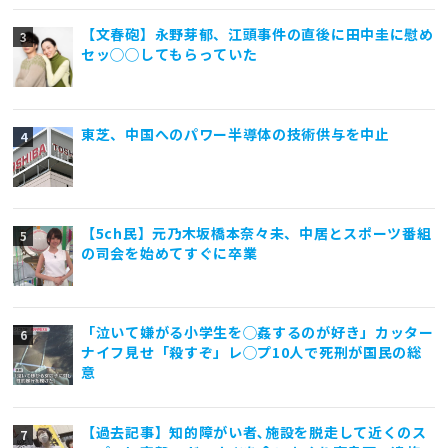
【文春砲】永野芽郁、江頭事件の直後に田中圭に慰め
セッ◯◯してもらっていた
東芝、中国へのパワー半導体の技術供与を中止
【5ch民】元乃木坂橋本奈々未、中居とスポーツ番組
の司会を始めてすぐに卒業
「泣いて嫌がる小学生を◯姦するのが好き」カッター
ナイフ見せ「殺すぞ」レ◯プ10人で死刑が国民の総
意
【過去記事】知的障がい者､施設を脱走して近くのス