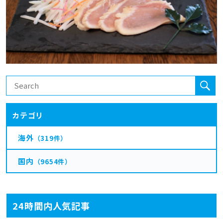
カテゴリ
海外
（319件）
国内
（9654件）
24時間内人気記事