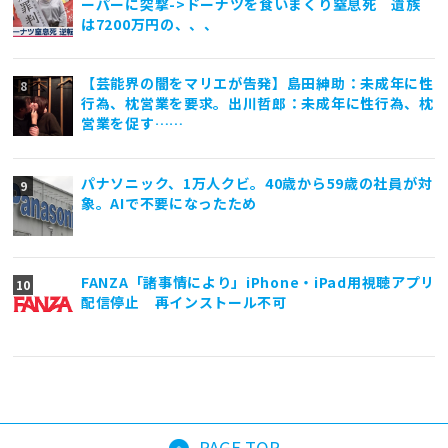
ーパーに突撃->ドーナツを食いまくり窒息死 遺族
は7200万円の、、、
【芸能界の闇をマリエが告発】島田紳助：未成年に性
行為、枕営業を要求。出川哲郎：未成年に性行為、枕
営業を促す……
パナソニック、1万人クビ。40歳から59歳の社員が対
象。AIで不要になったため
FANZA「諸事情により」iPhone・iPad用視聴アプリ
配信停止 再インストール不可
PAGE TOP