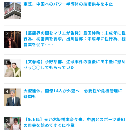
東芝、中国へのパワー半導体の技術供与を中止
【芸能界の闇をマリエが告発】島田紳助：未成年に性
行為、枕営業を要求。出川哲郎：未成年に性行為、枕
営業を促す……
【文春砲】永野芽郁、江頭事件の直後に田中圭に慰め
セッ◯◯してもらっていた
大型連休、閣僚14人が外遊へ 必要性や危機管理に
疑問も
【5ch民】元乃木坂橋本奈々未、中居とスポーツ番組
の司会を始めてすぐに卒業