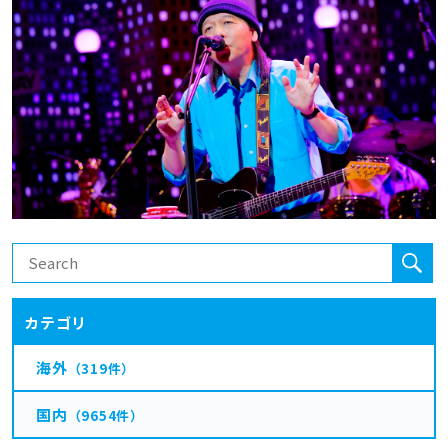
カテゴリ
海外
（319件）
国内
（9654件）