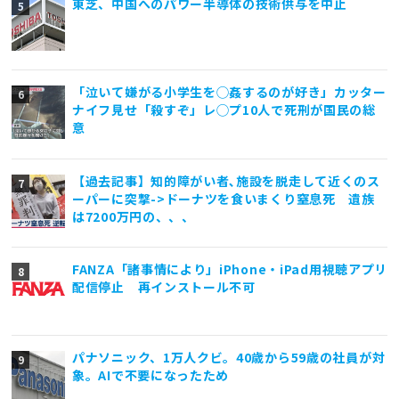
東芝、中国へのパワー半導体の技術供与を中止
「泣いて嫌がる小学生を◯姦するのが好き」カッター
ナイフ見せ「殺すぞ」レ◯プ10人で死刑が国民の総
意
【過去記事】知的障がい者､施設を脱走して近くのス
ーパーに突撃->ドーナツを食いまくり窒息死 遺族
は7200万円の、、、
FANZA「諸事情により」iPhone・iPad用視聴アプリ
配信停止 再インストール不可
パナソニック、1万人クビ。40歳から59歳の社員が対
象。AIで不要になったため