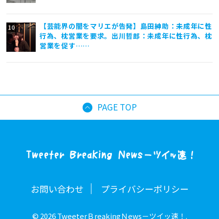
【芸能界の闇をマリエが告発】島田紳助：未成年に性
行為、枕営業を要求。出川哲郎：未成年に性行為、枕
営業を促す……
PAGE TOP
お問い合わせ
プライバシーポリシー
© 2026 TweeterＢreakingＮews－ツイッ速！.