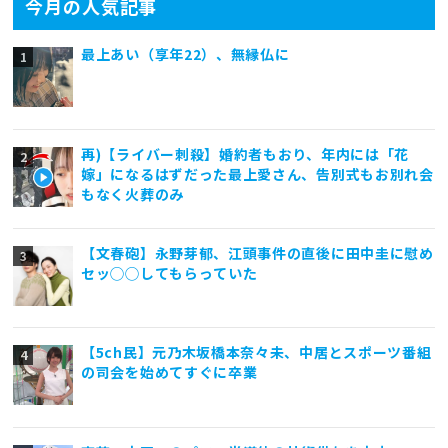
今月の人気記事
最上あい（享年22）、無縁仏に
再)【ライバー刺殺】婚約者もおり、年内には「花
嫁」になるはずだった最上愛さん、告別式もお別れ会
もなく火葬のみ
【文春砲】永野芽郁、江頭事件の直後に田中圭に慰め
セッ◯◯してもらっていた
【5ch民】元乃木坂橋本奈々未、中居とスポーツ番組
の司会を始めてすぐに卒業