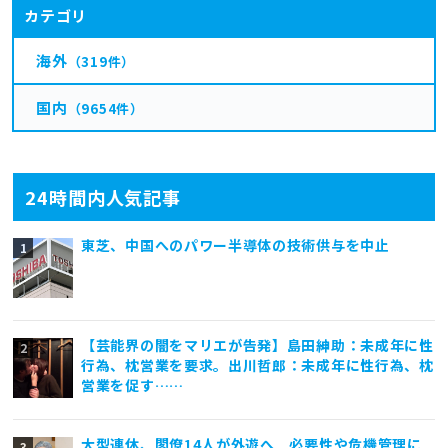
カテゴリ
海外
（319件）
国内
（9654件）
24時間内人気記事
東芝、中国へのパワー半導体の技術供与を中止
【芸能界の闇をマリエが告発】島田紳助：未成年に性
行為、枕営業を要求。出川哲郎：未成年に性行為、枕
営業を促す……
大型連休、閣僚14人が外遊へ 必要性や危機管理に