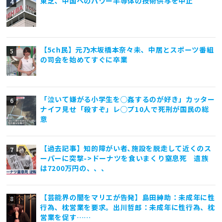
東芝、中国へのパワー半導体の技術供与を中止
【5ch民】元乃木坂橋本奈々未、中居とスポーツ番組
の司会を始めてすぐに卒業
「泣いて嫌がる小学生を◯姦するのが好き」カッター
ナイフ見せ「殺すぞ」レ◯プ10人で死刑が国民の総
意
【過去記事】知的障がい者､施設を脱走して近くのス
ーパーに突撃->ドーナツを食いまくり窒息死 遺族
は7200万円の、、、
【芸能界の闇をマリエが告発】島田紳助：未成年に性
行為、枕営業を要求。出川哲郎：未成年に性行為、枕
営業を促す……