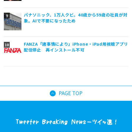
パナソニック、1万人クビ。40歳から59歳の社員が対
象。AIで不要になったため
FANZA「諸事情により」iPhone・iPad用視聴アプリ
配信停止 再インストール不可
PAGE TOP