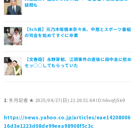
疑問も
【5ch民】元乃木坂橋本奈々未、中居とスポーツ番組
の司会を始めてすぐに卒業
【文春砲】永野芽郁、江頭事件の直後に田中圭に慰め
セッ◯◯してもらっていた
1:
冬月記者 ★
2025/04/27(日) 21:26:51.64 ID:h6vqfj5k9
https://news.yahoo.co.jp/articles/eae14208006
16d3e1223d08de99eea98908f5c3c