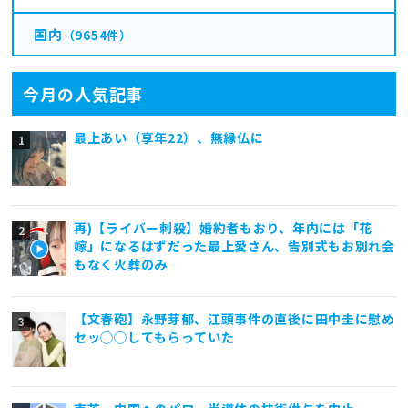
国内
（9654件）
今月の人気記事
最上あい（享年22）、無縁仏に
再)【ライバー刺殺】婚約者もおり、年内には「花
嫁」になるはずだった最上愛さん、告別式もお別れ会
もなく火葬のみ
【文春砲】永野芽郁、江頭事件の直後に田中圭に慰め
セッ◯◯してもらっていた