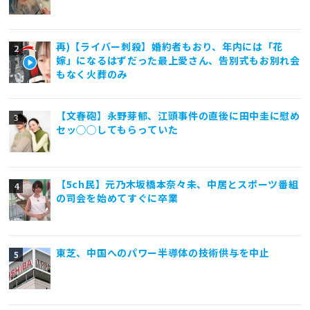
再)【ライバー刺殺】婚約者もおり、年内には「花
嫁」になるはずだった最上愛さん、告別式もお別れ会
もなく火葬のみ
【文春砲】永野芽郁、江頭事件の直後に田中圭に慰め
セッ◯◯してもらっていた
【5ch民】元乃木坂橋本奈々未、中居とスポーツ番組
の司会を始めてすぐに卒業
東芝、中国へのパワー半導体の技術供与を中止