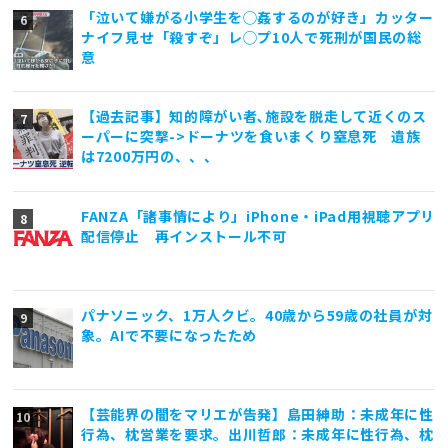
「泣いて嫌がる小学生を◯姦するのが好き」カッター
ナイフ見せ「殺すぞ」レ◯プ10人で死刑が国民の総
意
【過去記事】知的障がい者､施設を脱走して近くのス
ーパーに突撃->ドーナツを食いまくり窒息死 遺族
は7200万円の、、、
FANZA「諸事情により」iPhone・iPad用視聴アプリ
配信停止 再インストール不可
パナソニック、1万人クビ。40歳から59歳の社員が対
象。AIで不要になったため
【芸能界の闇をマリエが告発】島田紳助：未成年に性
行為、枕営業を要求。出川哲郎：未成年に性行為、枕