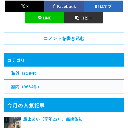
X
Facebook
はてブ
LINE
コピー
コメントを書き込む
カテゴリ
海外
（319件）
国内
（9654件）
今月の人気記事
最上あい（享年22）、無縁仏に