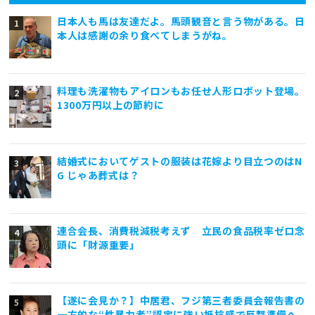
日本人も馬は友達だよ。馬頭観音と言う物がある。日
本人は感謝の余り食べてしまうがね。
料理も洗濯物もアイロンもお任せ人形ロボット登場。
1300万円以上の節約に
結婚式においてゲストの服装は花嫁より目立つのはN
G じゃあ葬式は？
連合会長、消費税減税考えず 立民の食品税率ゼロ念
頭に「財源重要」
【遂に会見か？】中居君、フジ第三者委員会報告書の
一方的な“性暴力者”認定に強い抵抗感で反撃準備へ