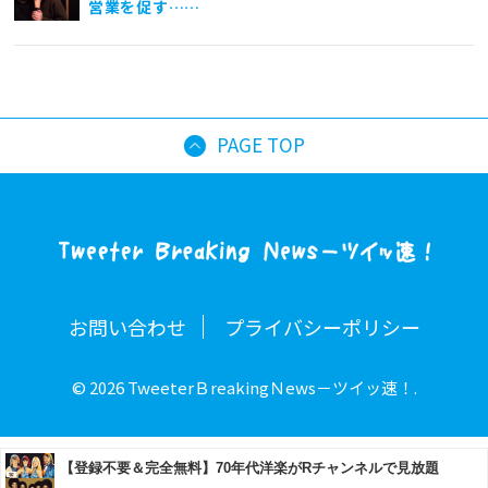
営業を促す……
PAGE TOP
お問い合わせ
プライバシーポリシー
© 2026 TweeterＢreakingＮews－ツイッ速！.