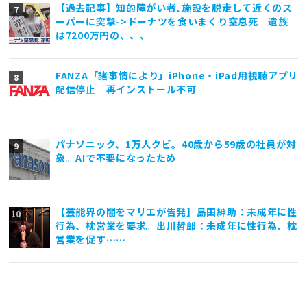
【過去記事】知的障がい者､施設を脱走して近くのス
ーパーに突撃->ドーナツを食いまくり窒息死 遺族
は7200万円の、、、
FANZA「諸事情により」iPhone・iPad用視聴アプリ
配信停止 再インストール不可
パナソニック、1万人クビ。40歳から59歳の社員が対
象。AIで不要になったため
【芸能界の闇をマリエが告発】島田紳助：未成年に性
行為、枕営業を要求。出川哲郎：未成年に性行為、枕
営業を促す……