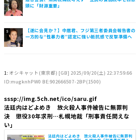
頭に「財源重要」
【遂に会見か？】中居君、フジ第三者委員会報告書の
一方的な“性暴力者”認定に強い抵抗感で反撃準備へ
1:
オシキャット(東京都) [GB]
2025/09/20(土) 22:37:59.66
ID:mugknhPW0 BE:902666507-2BP(1500)
sssp://img.5ch.net/ico/saru.gif
法廷内はどよめき 放火殺人事件被告に無罪判
決 懲役30年求刑…札幌地裁「刑事責任問えな
い」
法廷内はどよめき 放火殺人事件被告に無罪判