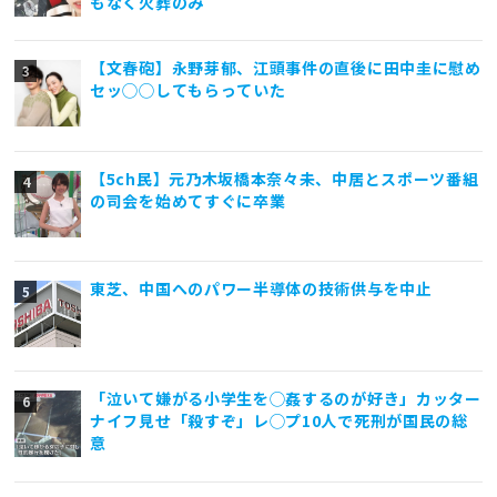
もなく火葬のみ
【文春砲】永野芽郁、江頭事件の直後に田中圭に慰め
セッ◯◯してもらっていた
【5ch民】元乃木坂橋本奈々未、中居とスポーツ番組
の司会を始めてすぐに卒業
東芝、中国へのパワー半導体の技術供与を中止
「泣いて嫌がる小学生を◯姦するのが好き」カッター
ナイフ見せ「殺すぞ」レ◯プ10人で死刑が国民の総
意