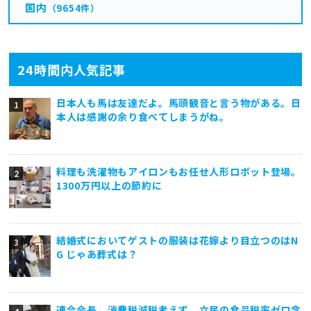
国内
（9654件）
24時間内人気記事
日本人も馬は友達だよ。馬頭観音と言う物がある。日
本人は感謝の余り食べてしまうがね。
料理も洗濯物もアイロンもお任せ人形ロボット登場。
1300万円以上の節約に
結婚式においてゲストの服装は花嫁より目立つのはN
G じゃあ葬式は？
連合会長、消費税減税考えず 立民の食品税率ゼロ念