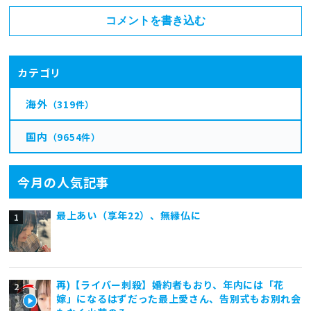
コメントを書き込む
カテゴリ
海外
（319件）
国内
（9654件）
今月の人気記事
最上あい（享年22）、無縁仏に
再)【ライバー刺殺】婚約者もおり、年内には「花
嫁」になるはずだった最上愛さん、告別式もお別れ会