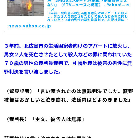
決 懲役30年求刑…札幌地裁「刑事責任問え
ない」（STVニュース北海道） - Yahoo!ニュ
ース
３年前、北広島市の生活困窮者向けのアパートに放火
し、男女２人を死亡させたとして殺人などの罪に問わ
れていた７０歳の男性の裁判員裁判で、札幌地裁は被
告の男性に無罪判決を言い渡しました。（鷲見記者）
news.yahoo.co.jp
「
３年前、北広島市の生活困窮者向けのアパートに放火し、
男女２人を死亡させたとして殺人などの罪に問われていた
７０歳の男性の裁判員裁判で、札幌地裁は被告の男性に無
罪判決を言い渡しました。
（鷲見記者）「言い渡されたのは無罪判決でした。荻野
被告はおかしいと泣き崩れ、法廷内はどよめきました」
（裁判長）「主文、被告人は無罪」