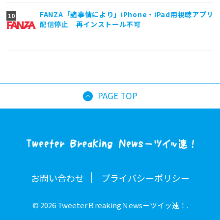
FANZA「諸事情により」iPhone・iPad用視聴アプリ
配信停止 再インストール不可
PAGE TOP
お問い合わせ
プライバシーポリシー
© 2026 TweeterＢreakingＮews－ツイッ速！.