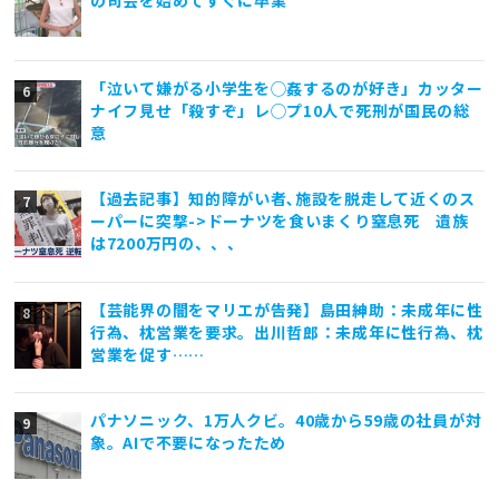
「泣いて嫌がる小学生を◯姦するのが好き」カッター
ナイフ見せ「殺すぞ」レ◯プ10人で死刑が国民の総
意
【過去記事】知的障がい者､施設を脱走して近くのス
ーパーに突撃->ドーナツを食いまくり窒息死 遺族
は7200万円の、、、
【芸能界の闇をマリエが告発】島田紳助：未成年に性
行為、枕営業を要求。出川哲郎：未成年に性行為、枕
営業を促す……
パナソニック、1万人クビ。40歳から59歳の社員が対
象。AIで不要になったため