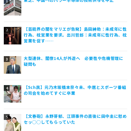
【芸能界の闇をマリエが告発】島田紳助：未成年に性
行為、枕営業を要求。出川哲郎：未成年に性行為、枕
営業を促す……
大型連休、閣僚14人が外遊へ 必要性や危機管理に
疑問も
【5ch民】元乃木坂橋本奈々未、中居とスポーツ番組
の司会を始めてすぐに卒業
【文春砲】永野芽郁、江頭事件の直後に田中圭に慰め
セッ◯◯してもらっていた