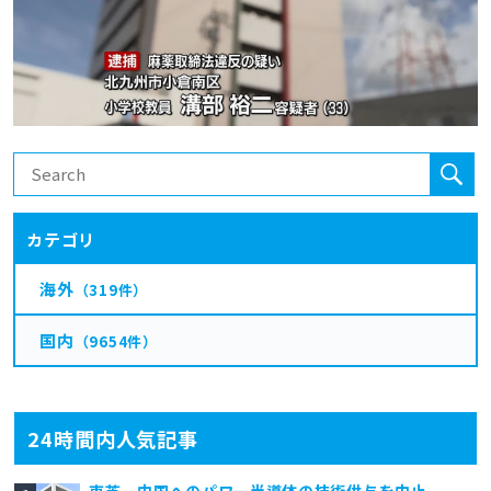
カテゴリ
海外
（319件）
国内
（9654件）
24時間内人気記事
東芝、中国へのパワー半導体の技術供与を中止