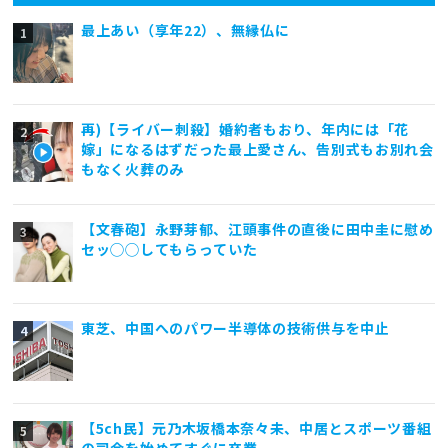
最上あい（享年22）、無縁仏に
再)【ライバー刺殺】婚約者もおり、年内には「花
嫁」になるはずだった最上愛さん、告別式もお別れ会
もなく火葬のみ
【文春砲】永野芽郁、江頭事件の直後に田中圭に慰め
セッ◯◯してもらっていた
東芝、中国へのパワー半導体の技術供与を中止
【5ch民】元乃木坂橋本奈々未、中居とスポーツ番組
の司会を始めてすぐに卒業