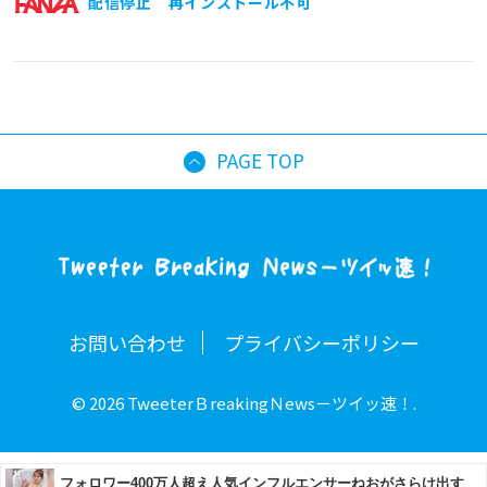
配信停止 再インストール不可
PAGE TOP
お問い合わせ
プライバシーポリシー
© 2026 TweeterＢreakingＮews－ツイッ速！.