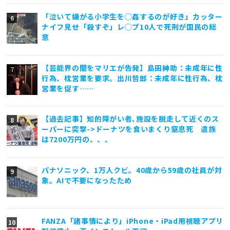
「泣いて嫌がる小学生を◯姦するのが好き」カッター
ナイフ見せ「殺すぞ」レ◯プ10人で死刑が国民の総
意
【芸能界の闇をマリエが告発】島田紳助：未成年に性
行為、枕営業を要求。出川哲郎：未成年に性行為、枕
営業を促す……
【過去記事】知的障がい者､施設を脱走して近くのス
ーパーに突撃->ドーナツを食いまくり窒息死 遺族
は7200万円の、、、
パナソニック、1万人クビ。40歳から59歳の社員が対
象。AIで不要になったため
FANZA「諸事情により」iPhone・iPad用視聴アプリ