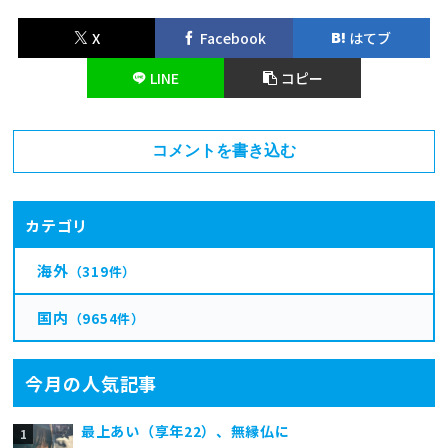
X
Facebook
はてブ
LINE
コピー
コメントを書き込む
カテゴリ
海外
（319件）
国内
（9654件）
今月の人気記事
最上あい（享年22）、無縁仏に