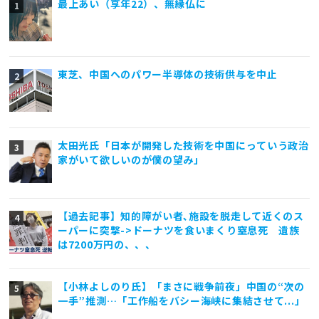
最上あい（享年22）、無縁仏に
東芝、中国へのパワー半導体の技術供与を中止
太田光氏「日本が開発した技術を中国にっていう政治
家がいて欲しいのが僕の望み」
【過去記事】知的障がい者､施設を脱走して近くのス
ーパーに突撃->ドーナツを食いまくり窒息死 遺族
は7200万円の、、、
【小林よしのり氏】「まさに戦争前夜」中国の“次の
一手”推測…「工作船をバシー海峡に集結させて...」