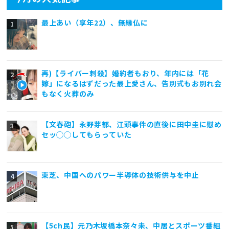
最上あい（享年22）、無縁仏に
再)【ライバー刺殺】婚約者もおり、年内には「花
嫁」になるはずだった最上愛さん、告別式もお別れ会
もなく火葬のみ
【文春砲】永野芽郁、江頭事件の直後に田中圭に慰め
セッ◯◯してもらっていた
東芝、中国へのパワー半導体の技術供与を中止
【5ch民】元乃木坂橋本奈々未、中居とスポーツ番組