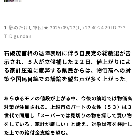
1:
影のたけし軍団 ★
2025/09/22(月) 22:40:24.29 ID:???
TID:gundan
石破茂首相の退陣表明に伴う自民党の総裁選が告
示され、５人が立候補した２２日、値上がりによ
る家計圧迫に疲弊する県民からは、物価高への対
策や国民目線での議論を望む声が多く上がった。
あらゆるモノの値段が上がる中、今後の論戦では物価高
対策が注目される。上越市のパートの女性（５３）は３
世代で同居し「スーパーでは見切りの物を探して買い物
をしている。家計が厳しい」と訴え、対象世帯を検討し
た上での給付金支給を望む。