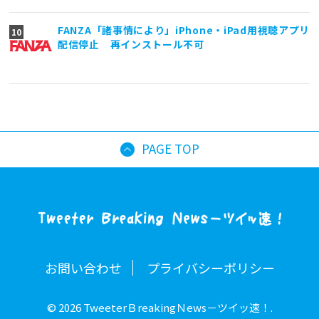
FANZA「諸事情により」iPhone・iPad用視聴アプリ
配信停止 再インストール不可
PAGE TOP
お問い合わせ
プライバシーポリシー
© 2026 TweeterＢreakingＮews－ツイッ速！.