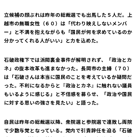
立候補の顔ぶれは昨年の総裁選でも出馬した５人だ。上
越市の無職女性（６０）は「代わり映えしないメンバ
ー」と不満を抱えながらも「国民が何を求めているのか
分かってくれる人がいい」と力を込めた。
石破政権下では派閥裏金事件が解明されず、「政治とカ
ネ」の抜本改革も進まなかった。長岡市の主婦（７０）
は「石破さんは本当に国民のことを考えているか疑問だ
った。不利になるからと『政治とカネ』に触れない議員
もいるように感じる」と不信感を募らせ、「政治や国民
に対する思いの強さを見たい」と語った。
自民は昨年の総裁選以降、衆院選と参院選で連敗し両院
で少数与党となっている。党内で引責辞任を迫る「石破