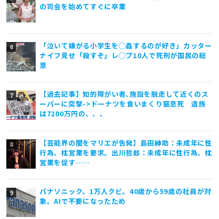
の司会を始めてすぐに卒業
「泣いて嫌がる小学生を◯姦するのが好き」カッター
ナイフ見せ「殺すぞ」レ◯プ10人で死刑が国民の総
意
【過去記事】知的障がい者､施設を脱走して近くのス
ーパーに突撃->ドーナツを食いまくり窒息死 遺族
は7200万円の、、、
【芸能界の闇をマリエが告発】島田紳助：未成年に性
行為、枕営業を要求。出川哲郎：未成年に性行為、枕
営業を促す……
パナソニック、1万人クビ。40歳から59歳の社員が対
象。AIで不要になったため