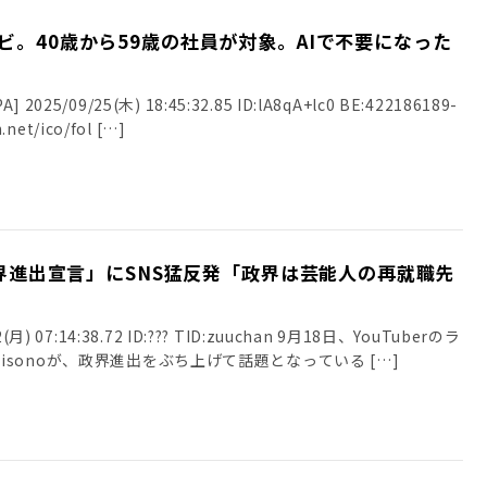
ビ。40歳から59歳の社員が対象。AIで不要になった
025/09/25(木) 18:45:32.85 ID:lA8qA+lc0 BE:422186189-
.net/ico/fol […]
「政界進出宣言」にSNS猛反発「政界は芸能人の再就職先
月) 07:14:38.72 ID:??? TID:zuuchan 9月18日、YouTuberのラ
sonoが、政界進出をぶち上げて話題となっている […]