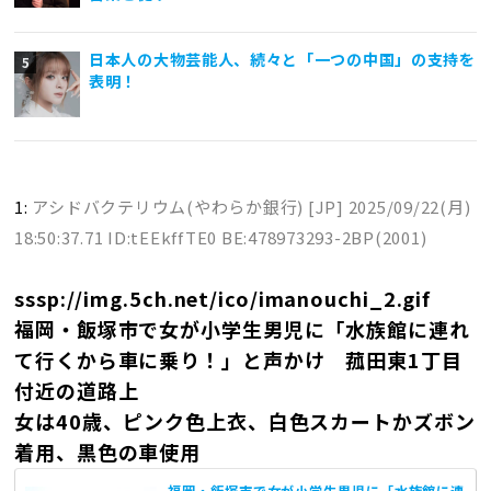
日本人の大物芸能人、続々と「一つの中国」の支持を
表明！
1:
アシドバクテリウム(やわらか銀行) [JP]
2025/09/22(月)
18:50:37.71 ID:tEEkffTE0 BE:478973293-2BP(2001)
sssp://img.5ch.net/ico/imanouchi_2.gif
福岡・飯塚市で女が小学生男児に「水族館に連れ
て行くから車に乗り！」と声かけ 菰田東1丁目
付近の道路上
女は40歳、ピンク色上衣、白色スカートかズボン
着用、黒色の車使用
福岡・飯塚市で女が小学生男児に「水族館に連