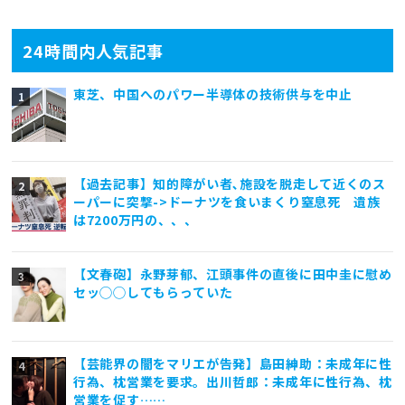
24時間内人気記事
東芝、中国へのパワー半導体の技術供与を中止
【過去記事】知的障がい者､施設を脱走して近くのス
ーパーに突撃->ドーナツを食いまくり窒息死 遺族
は7200万円の、、、
【文春砲】永野芽郁、江頭事件の直後に田中圭に慰め
セッ◯◯してもらっていた
【芸能界の闇をマリエが告発】島田紳助：未成年に性
行為、枕営業を要求。出川哲郎：未成年に性行為、枕
営業を促す……