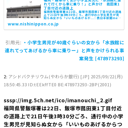
れて行くから車に乗り！」と声かけ 菰田東1
丁目付近の道路上
福岡県警飯塚署は22日、飯塚市菰田東1丁目付近の道路
上で21日午後3時30分ごろ、通行中の小学生男児が見
知らぬ女から「いいものあげるか...｜西日本新聞me
は、九州のニュースを中心に最新情報を伝えるニュー
www.nishinippon.co.jp
スサイトです。九州・福岡の社会、政治...
引用元:
・小学生男児が40歳ぐらいの女から「水族館に
連れてってあげるから車に乗りー」と声をかけられる事
案発生 [478973293]
2:
アシドバクテリウム(やわらか銀行) [JP]
2025/09/22(月)
18:50:45.33 ID:tEEkffTE0 BE:478973293-2BP(2001)
sssp://img.5ch.net/ico/imanouchi_2.gif
福岡県警飯塚署は22日、飯塚市菰田東1丁目付近
の道路上で21日午後3時30分ごろ、通行中の小学
生男児が見知らぬ女から「いいものあげるからつ