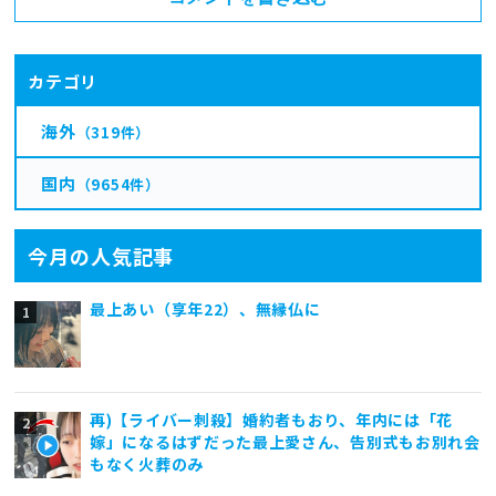
カテゴリ
海外
（319件）
国内
（9654件）
今月の人気記事
最上あい（享年22）、無縁仏に
再)【ライバー刺殺】婚約者もおり、年内には「花
嫁」になるはずだった最上愛さん、告別式もお別れ会
もなく火葬のみ