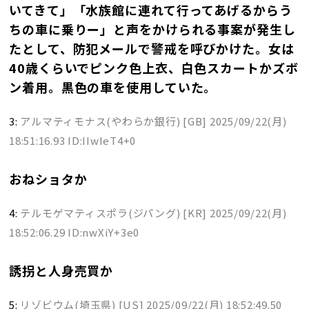
いてきて」「水族館に連れて行ってあげるからう
ちの車に乗りー」と声をかけられる事案が発生し
たとして、防犯メールで警戒を呼びかけた。女は
40歳くらいでピンク色上衣、白色スカートかズボ
ン着用。黒色の車を使用していた。
3:
アルマティモナス(やわらか銀行) [GB]
2025/09/22(月)
18:51:16.93 ID:IIwIeT4+0
おねショタか
4:
テルモゲマティスポラ(ジパング) [KR]
2025/09/22(月)
18:52:06.29 ID:nwXiY+3e0
誘拐と人身売買か
5:
リゾビウム(埼玉県) [US]
2025/09/22(月) 18:52:49.50