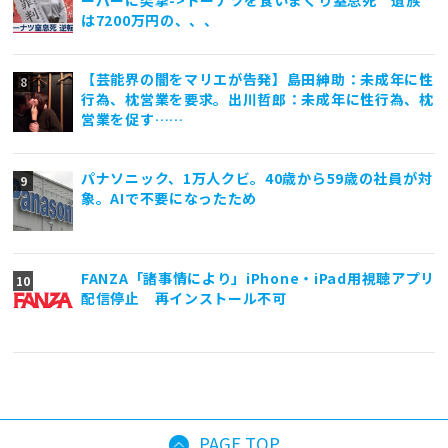
は7200万円の、、、
【芸能界の闇をマリエが告発】島田紳助：未成年に性
行為、枕営業を要求。出川哲郎：未成年に性行為、枕
営業を促す……
パナソニック、1万人クビ。40歳から59歳の社員が対
象。AIで不要になったため
FANZA「諸事情により」iPhone・iPad用視聴アプリ
配信停止 再インストール不可
PAGE TOP