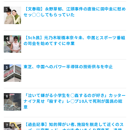
【文春砲】永野芽郁、江頭事件の直後に田中圭に慰め
セッ◯◯してもらっていた
【5ch民】元乃木坂橋本奈々未、中居とスポーツ番組
の司会を始めてすぐに卒業
東芝、中国へのパワー半導体の技術供与を中止
「泣いて嫌がる小学生を◯姦するのが好き」カッター
ナイフ見せ「殺すぞ」レ◯プ10人で死刑が国民の総
意
【過去記事】知的障がい者､施設を脱走して近くのス
ーパーに突撃->ドーナツを食いまくり窒息死 遺族