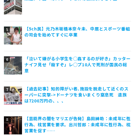
【5ch民】元乃木坂橋本奈々未、中居とスポーツ番組
の司会を始めてすぐに卒業
「泣いて嫌がる小学生を◯姦するのが好き」カッター
ナイフ見せ「殺すぞ」レ◯プ10人で死刑が国民の総
意
【過去記事】知的障がい者､施設を脱走して近くのス
ーパーに突撃->ドーナツを食いまくり窒息死 遺族
は7200万円の、、、
【芸能界の闇をマリエが告発】島田紳助：未成年に性
行為、枕営業を要求。出川哲郎：未成年に性行為、枕
営業を促す……