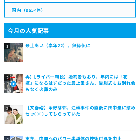
国内
（9654件）
今月の人気記事
最上あい（享年22）、無縁仏に
再)【ライバー刺殺】婚約者もおり、年内には「花
嫁」になるはずだった最上愛さん、告別式もお別れ会
もなく火葬のみ
【文春砲】永野芽郁、江頭事件の直後に田中圭に慰め
セッ◯◯してもらっていた
東芝、中国へのパワー半導体の技術供与を中止