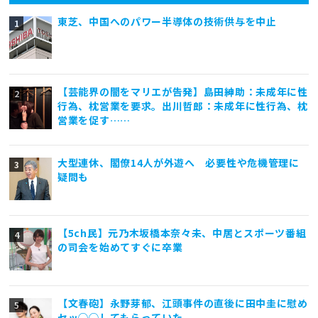
東芝、中国へのパワー半導体の技術供与を中止
【芸能界の闇をマリエが告発】島田紳助：未成年に性
行為、枕営業を要求。出川哲郎：未成年に性行為、枕
営業を促す……
大型連休、閣僚14人が外遊へ 必要性や危機管理に
疑問も
【5ch民】元乃木坂橋本奈々未、中居とスポーツ番組
の司会を始めてすぐに卒業
【文春砲】永野芽郁、江頭事件の直後に田中圭に慰め
セッ◯◯してもらっていた