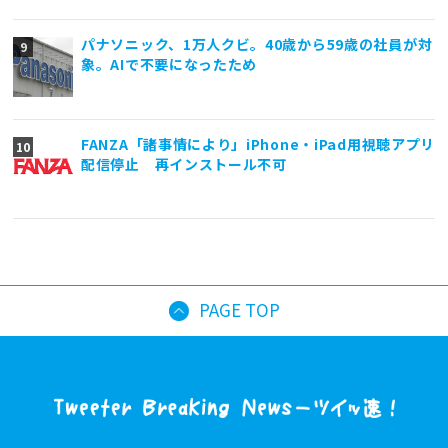
パナソニック、1万人クビ。40歳から59歳の社員が対
象。AIで不要になったため
FANZA「諸事情により」iPhone・iPad用視聴アプリ
配信停止 再インストール不可
PAGE TOP