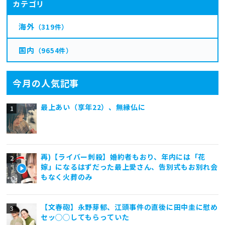
カテゴリ
海外
（319件）
国内
（9654件）
今月の人気記事
最上あい（享年22）、無縁仏に
再)【ライバー刺殺】婚約者もおり、年内には「花
嫁」になるはずだった最上愛さん、告別式もお別れ会
もなく火葬のみ
【文春砲】永野芽郁、江頭事件の直後に田中圭に慰め
セッ◯◯してもらっていた