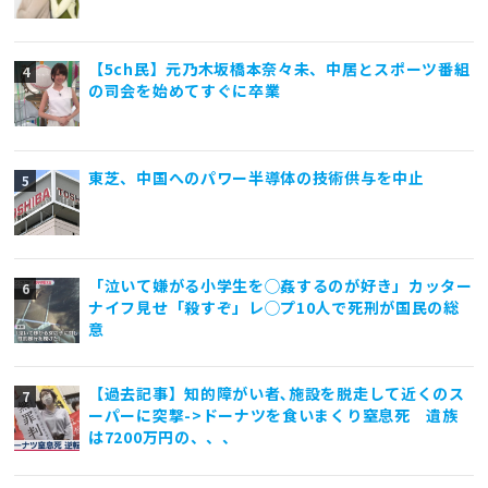
【5ch民】元乃木坂橋本奈々未、中居とスポーツ番組
の司会を始めてすぐに卒業
東芝、中国へのパワー半導体の技術供与を中止
「泣いて嫌がる小学生を◯姦するのが好き」カッター
ナイフ見せ「殺すぞ」レ◯プ10人で死刑が国民の総
意
【過去記事】知的障がい者､施設を脱走して近くのス
ーパーに突撃->ドーナツを食いまくり窒息死 遺族
は7200万円の、、、