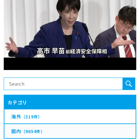
カテゴリ
海外
（319件）
国内
（9654件）