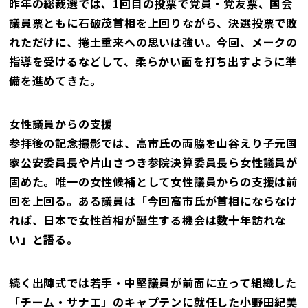
昨年の総裁選では、1回目の投票で党員・党友票、国会
議員票ともに石破茂首相を上回りながら、決選投票で敗
れただけに、捲土重来への思いは強い。今回、メークの
指導を受けるなどして、柔らかい面を打ち出すように準
備を進めてきた。
女性議員からの支援
参拝後の記念撮影では、高市氏の両脇を山谷えり子元国
家公安委員長や片山さつき参院決算委員長ら女性議員が
固めた。唯一の女性候補として女性議員からの支援は前
回を上回る。ある議員は「今回高市氏が首相にならなけ
れば、日本で女性首相が誕生する機会は数十年訪れな
い」と語る。
続く出陣式では若手・中堅議員が前面に立って組織した
「チーム・サナエ」のキャプテンに就任した小野田紀美