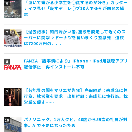
「泣いて嫌がる小学生を◯姦するのが好き」カッター
ナイフ見せ「殺すぞ」レ◯プ10人で死刑が国民の総
意
【過去記事】知的障がい者､施設を脱走して近くのス
ーパーに突撃->ドーナツを食いまくり窒息死 遺族
は7200万円の、、、
FANZA「諸事情により」iPhone・iPad用視聴アプリ
配信停止 再インストール不可
【芸能界の闇をマリエが告発】島田紳助：未成年に性
行為、枕営業を要求。出川哲郎：未成年に性行為、枕
営業を促す……
パナソニック、1万人クビ。40歳から59歳の社員が対
象。AIで不要になったため