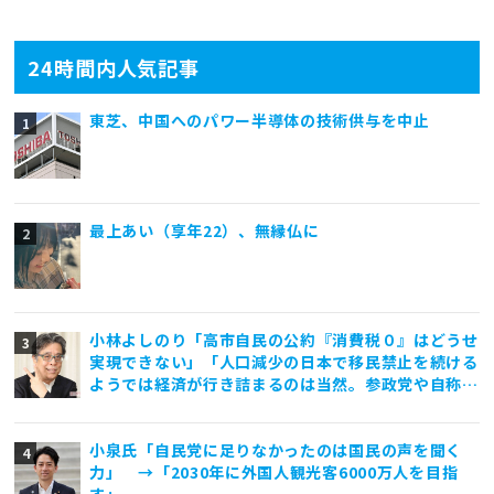
24時間内人気記事
東芝、中国へのパワー半導体の技術供与を中止
最上あい（享年22）、無縁仏に
小林よしのり「高市自民の公約『消費税０』はどうせ
実現できない」「人口減少の日本で移民禁止を続ける
ようでは経済が行き詰まるのは当然。参政党や自称保
守政党は外国人差別と排外主義ばかり煽っていて亡国
一直線」
小泉氏「自民党に足りなかったのは国民の声を聞く
力」 →「2030年に外国人観光客6000万人を目指
す」