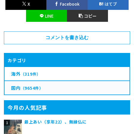
X
Facebook
はてブ
LINE
コピー
コメントを書き込む
カテゴリ
海外
（319件）
国内
（9654件）
今月の人気記事
最上あい（享年22）、無縁仏に