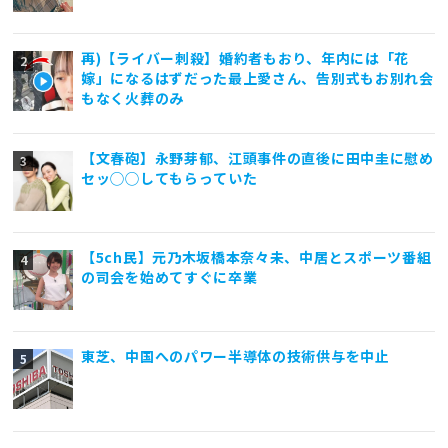
再)【ライバー刺殺】婚約者もおり、年内には「花
嫁」になるはずだった最上愛さん、告別式もお別れ会
もなく火葬のみ
【文春砲】永野芽郁、江頭事件の直後に田中圭に慰め
セッ◯◯してもらっていた
【5ch民】元乃木坂橋本奈々未、中居とスポーツ番組
の司会を始めてすぐに卒業
東芝、中国へのパワー半導体の技術供与を中止