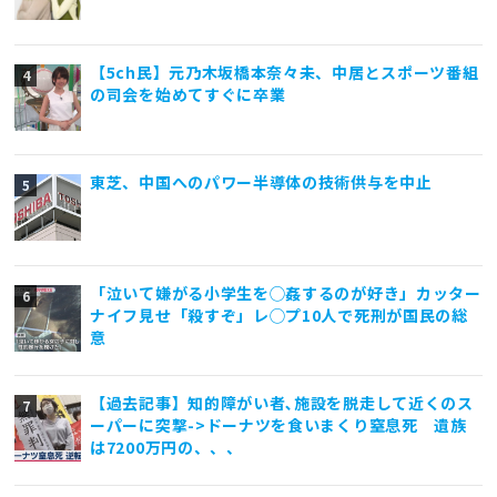
【5ch民】元乃木坂橋本奈々未、中居とスポーツ番組
の司会を始めてすぐに卒業
東芝、中国へのパワー半導体の技術供与を中止
「泣いて嫌がる小学生を◯姦するのが好き」カッター
ナイフ見せ「殺すぞ」レ◯プ10人で死刑が国民の総
意
【過去記事】知的障がい者､施設を脱走して近くのス
ーパーに突撃->ドーナツを食いまくり窒息死 遺族
は7200万円の、、、