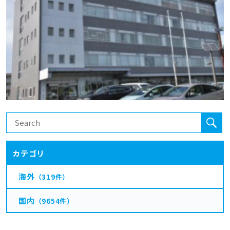
カテゴリ
海外
（319件）
国内
（9654件）