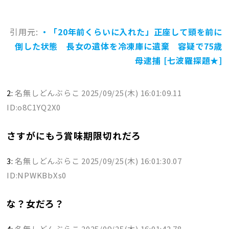
引用元:
・「20年前くらいに入れた」正座して頭を前に
倒した状態 長女の遺体を冷凍庫に遺棄 容疑で75歳
母逮捕 [七波羅探題★]
2:
名無しどんぶらこ
2025/09/25(木) 16:01:09.11
ID:o8C1YQ2X0
さすがにもう賞味期限切れだろ
3:
名無しどんぶらこ
2025/09/25(木) 16:01:30.07
ID:NPWKBbXs0
な？女だろ？
4:
名無しどんぶらこ
2025/09/25(木) 16:01:42.78