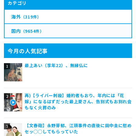
カテゴリ
海外
（319件）
国内
（9654件）
今月の人気記事
最上あい（享年22）、無縁仏に
再)【ライバー刺殺】婚約者もおり、年内には「花
嫁」になるはずだった最上愛さん、告別式もお別れ会
もなく火葬のみ
【文春砲】永野芽郁、江頭事件の直後に田中圭に慰め
セッ◯◯してもらっていた