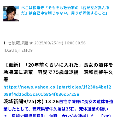
ぺこぱ松陰寺「そもそも政治家の『右だ左だ真ん中
だ』は自己申告制じゃない。周りが評価すること」
1:
七波羅探題 ★
2025/09/25(木) 16:00:00.56
ID:aUbjT2MQ9
【更新】「20年前くらいに入れた」長女の遺体を
冷凍庫に遺棄 容疑で75歳母逮捕 茨城県警牛久
署
https://news.yahoo.co.jp/articles/1f230a4bef2
099f4d25db5ca01b854f036c5725e
茨城新聞9/25(木) 13:26
自宅冷凍庫に長女の遺体を遺
棄したとして、茨城県警牛久署は25日、死体遺棄の疑い
で、母親で同県阿見町、無職、女(75)を逮捕した。「20年