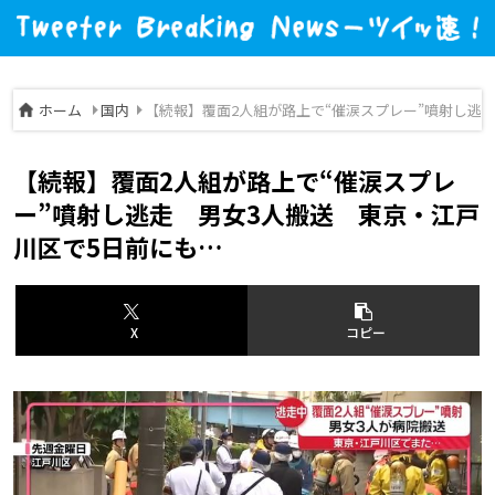
ホーム
国内
【続報】覆面2人組が路上で“催涙スプレー”噴射し逃
【続報】覆面2人組が路上で“催涙スプレ
ー”噴射し逃走 男女3人搬送 東京・江戸
川区で5日前にも…
X
コピー