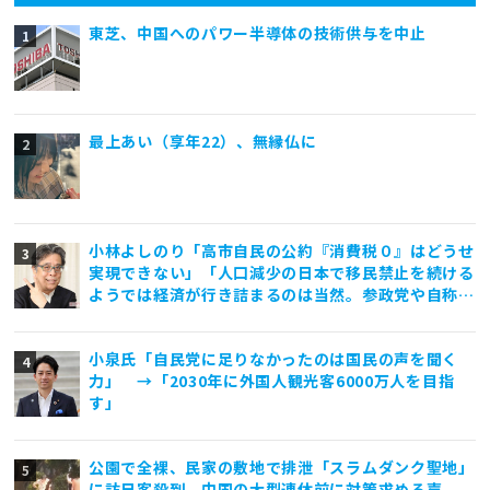
東芝、中国へのパワー半導体の技術供与を中止
最上あい（享年22）、無縁仏に
小林よしのり「高市自民の公約『消費税０』はどうせ
実現できない」「人口減少の日本で移民禁止を続ける
ようでは経済が行き詰まるのは当然。参政党や自称保
守政党は外国人差別と排外主義ばかり煽っていて亡国
一直線」
小泉氏「自民党に足りなかったのは国民の声を聞く
力」 →「2030年に外国人観光客6000万人を目指
す」
公園で全裸、民家の敷地で排泄「スラムダンク聖地」
に訪日客殺到 中国の大型連休前に対策求める声