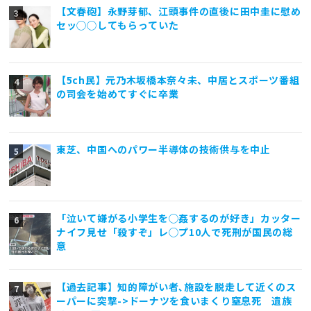
【文春砲】永野芽郁、江頭事件の直後に田中圭に慰め
セッ◯◯してもらっていた
【5ch民】元乃木坂橋本奈々未、中居とスポーツ番組
の司会を始めてすぐに卒業
東芝、中国へのパワー半導体の技術供与を中止
「泣いて嫌がる小学生を◯姦するのが好き」カッター
ナイフ見せ「殺すぞ」レ◯プ10人で死刑が国民の総
意
【過去記事】知的障がい者､施設を脱走して近くのス
ーパーに突撃->ドーナツを食いまくり窒息死 遺族