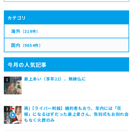
カテゴリ
海外
（319件）
国内
（9654件）
今月の人気記事
最上あい（享年22）、無縁仏に
再)【ライバー刺殺】婚約者もおり、年内には「花
嫁」になるはずだった最上愛さん、告別式もお別れ会
もなく火葬のみ