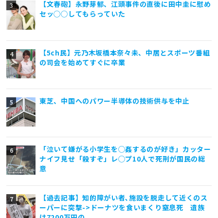
【文春砲】永野芽郁、江頭事件の直後に田中圭に慰め
セッ◯◯してもらっていた
【5ch民】元乃木坂橋本奈々未、中居とスポーツ番組
の司会を始めてすぐに卒業
東芝、中国へのパワー半導体の技術供与を中止
「泣いて嫌がる小学生を◯姦するのが好き」カッター
ナイフ見せ「殺すぞ」レ◯プ10人で死刑が国民の総
意
【過去記事】知的障がい者､施設を脱走して近くのス
ーパーに突撃->ドーナツを食いまくり窒息死 遺族
は7200万円の、、、