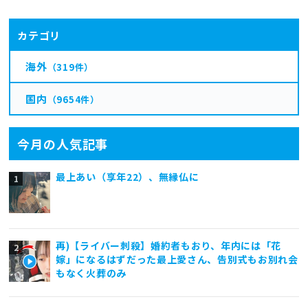
カテゴリ
海外
（319件）
国内
（9654件）
今月の人気記事
最上あい（享年22）、無縁仏に
再)【ライバー刺殺】婚約者もおり、年内には「花
嫁」になるはずだった最上愛さん、告別式もお別れ会
もなく火葬のみ