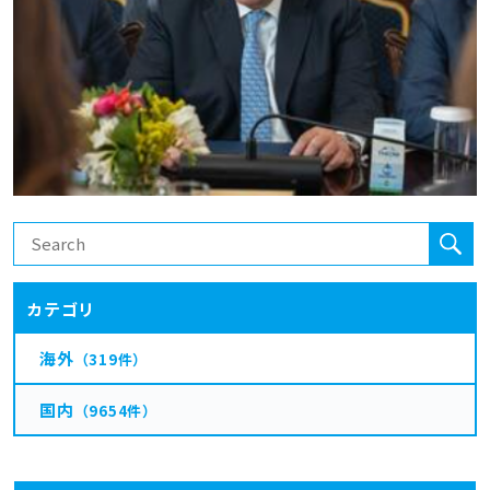
カテゴリ
海外
（319件）
国内
（9654件）