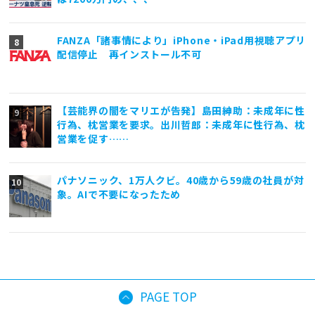
FANZA「諸事情により」iPhone・iPad用視聴アプリ
配信停止 再インストール不可
【芸能界の闇をマリエが告発】島田紳助：未成年に性
行為、枕営業を要求。出川哲郎：未成年に性行為、枕
営業を促す……
パナソニック、1万人クビ。40歳から59歳の社員が対
象。AIで不要になったため
PAGE TOP