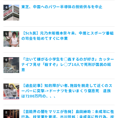
東芝、中国へのパワー半導体の技術供与を中止
【5ch民】元乃木坂橋本奈々未、中居とスポーツ番組
の司会を始めてすぐに卒業
「泣いて嫌がる小学生を◯姦するのが好き」カッター
ナイフ見せ「殺すぞ」レ◯プ10人で死刑が国民の総
意
【過去記事】知的障がい者､施設を脱走して近くのス
ーパーに突撃->ドーナツを食いまくり窒息死 遺族
は7200万円の、、、
【芸能界の闇をマリエが告発】島田紳助：未成年に性
行為、枕営業を要求。出川哲郎：未成年に性行為、枕