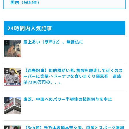
国内
（9654件）
24時間内人気記事
最上あい（享年22）、無縁仏に
【過去記事】知的障がい者､施設を脱走して近くのス
ーパーに突撃->ドーナツを食いまくり窒息死 遺族
は7200万円の、、、
東芝、中国へのパワー半導体の技術供与を中止
【5ch民】元乃木坂橋本奈々未、中居とスポーツ番組