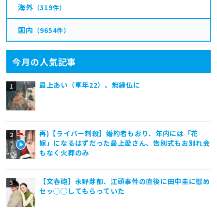
海外
（319件）
国内
（9654件）
今月の人気記事
最上あい（享年22）、無縁仏に
再)【ライバー刺殺】婚約者もおり、年内には「花
嫁」になるはずだった最上愛さん、告別式もお別れ会
もなく火葬のみ
【文春砲】永野芽郁、江頭事件の直後に田中圭に慰め
セッ◯◯してもらっていた