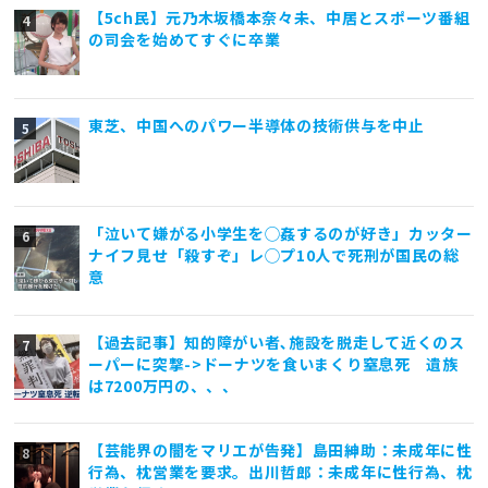
【5ch民】元乃木坂橋本奈々未、中居とスポーツ番組
の司会を始めてすぐに卒業
東芝、中国へのパワー半導体の技術供与を中止
「泣いて嫌がる小学生を◯姦するのが好き」カッター
ナイフ見せ「殺すぞ」レ◯プ10人で死刑が国民の総
意
【過去記事】知的障がい者､施設を脱走して近くのス
ーパーに突撃->ドーナツを食いまくり窒息死 遺族
は7200万円の、、、
【芸能界の闇をマリエが告発】島田紳助：未成年に性
行為、枕営業を要求。出川哲郎：未成年に性行為、枕