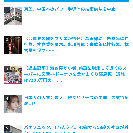
東芝、中国へのパワー半導体の技術供与を中止
【芸能界の闇をマリエが告発】島田紳助：未成年に性
行為、枕営業を要求。出川哲郎：未成年に性行為、枕
営業を促す……
【過去記事】知的障がい者､施設を脱走して近くのス
ーパーに突撃->ドーナツを食いまくり窒息死 遺族
は7200万円の、、、
日本人の大物芸能人、続々と「一つの中国」の支持を
表明！
パナソニック、1万人クビ。40歳から59歳の社員が対
象。AIで不要になったため