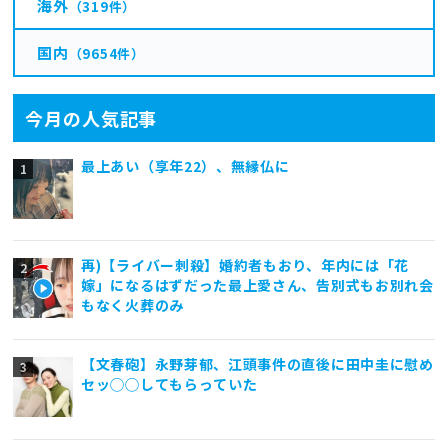
海外
（319件）
国内
（9654件）
今月の人気記事
最上あい（享年22）、無縁仏に
再)【ライバー刺殺】婚約者もおり、年内には「花
嫁」になるはずだった最上愛さん、告別式もお別れ会
もなく火葬のみ
【文春砲】永野芽郁、江頭事件の直後に田中圭に慰め
セッ◯◯してもらっていた